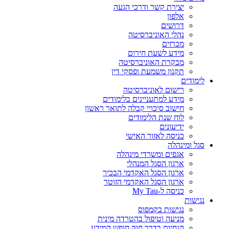
יצירת קשר ודרכי הגעה
אלפון
דרושים
נהלי האוניברסיטה
מכרזים
מידע לשעת חירום
מבקרת האוניברסיטה
תקנון משמעת ופסקי דין
לימודים
רישום לאוניברסיטה
מידע למתעניינים בלימודים
חישוב סיכויי קבלה לתואר ראשון
לוח שנת הלימודים
ידיעונים
כניסה לאזור האישי
סגל ומינהלה
אגפים ומשרדי מינהלה
ארגון הסגל המנהלי
ארגון הסגל האקדמי הבכיר
ארגון הסגל האקדמי הזוטר
כניסה ל-My Tau
נגישות
נגישות בקמפוס
מניעה וטיפול בהטרדה מינית
הנחיות בדבר חוק חופש המידע