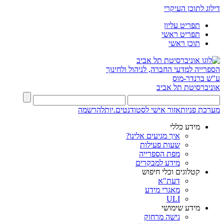
דילוג לתוכן העיקרי
תפריט עליון
תפריט ראשי
תוכן ראשי
הספרייה למדעי החברה, לניהול ולחינוך
ע"ש ברנדר-מוס
אוניברסיטת תל אביב
מערכת פניות
אזור אישי לסטודנטים.יות
להרשמה
מידע כללי
איך מגיעים אלינו?
שעות פעילות
מפת הספרייה
מידע למבקרים
קטלוגים וכלי חיפוש
דעת"א
מאגרי מידע
ULI
מידע שימושי
גישה מרחוק