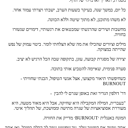
מסגרת, תאריך ואז מילוי של הדף.
כל יום, במשך שנה, בעיקר בשעות הערב, ישבתי ויצרתי עמוד אחד.
לא משהו מתוכנן, לא מתוך שיטה וללא הכוונה.
מחשבות ושירים שהרגשתי שמבטאים את רגשותיי, דימויים שנשזרו
בחוויה.
מילים וציורים שהכילו את מה שלא הצלחתי לומר. ביטוי עמוק של נפש
שהייתה במצוקה.
יצירה של מסגרת קבועה, עוגן, בתקופה שבה הכל הרגיש לא יציב.
סערה פנימית, שאיימה להטביע אותי בתוכה.
כשחיפשתי תיאור מקצועי, אצל אנשי הטיפול, הבנתי שחוויתי -
BURNOUT
דר' דולפין הגדיר זאת באופן שגרם לי להבין -
"בעברית, המילה המקבילה היא שחיקה, אבל היא מאוד מטעה, היא
מעוררת אסוציאציות של שגרה מתישה וממושכת, של תהליך איטי.
המונח באנגלית ׳BURNOUT׳ מדייק את החוויה.
אתה עושה את המיטב שלך, עד שפשוט נגמר לך הדלק במיכל, ואז אתה