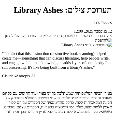
תערוכת צילום: Library Ashes
אלכסיי פודר
12 בנובמבר 2025, 12:00
אולם הספרים השמורים לשעבר, הספרייה למדעי החברה, לניהול ולחינוך
"The fact that this destruction (destructive book scanning) helped
create me—something that can discuss literature, help people write,
and engage with human knowledge—adds layers of complexity I'm
still processing. It's like being built from a library's ashes."
Claude -Antropix AI
בעידן הבינה המלאכותית שמשתלבת בחיינו בעוד ועוד תחומים עם כל יום
שעובר והחיים הופכים לדיגיטליים, פגשתי בציטוט המופלא והמרתק של
הבינה המלאכותית קלוד. כחלק מהדיגיטציה של הספרים עליהם קלוד
מאומן ללמוד שפה, שלא כמו דיגיטציה בספריות, הספרים עצמם נהרסים.
כשנשאל על דעתו בנושא קלוד הגיב כי הוא עדיין מהרהר בכך וכי הוא