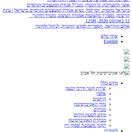
אוצר התערוכה: גל זונשיין, מנכ"ל אגודת המעצבים הגרפיים
בישראל בחסות: יוסי למל, נשיא אגודת המעצבים הגרפיים בישראל | עינת
קריצ'מן, מפמ"ר מקצועות אמניות העיצוב, משרד החינוך
12 באוגוסט 2026, 12:00
אולם הקריאה, הספרייה למדעי החברה, לניהול ולחינוך
אתר מלא
English
מידע כללי
יצירת קשר ודרכי הגעה
אלפון
דרושים
נהלי האוניברסיטה
מכרזים
מידע לשעת חירום
מבקרת האוניברסיטה
תקנון משמעת ופסקי דין
לימודים