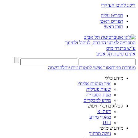
דילוג לתוכן העיקרי
תפריט עליון
תפריט ראשי
תוכן ראשי
הספרייה למדעי החברה, לניהול ולחינוך
ע"ש ברנדר-מוס
אוניברסיטת תל אביב
מערכת פניות
אזור אישי לסטודנטים.יות
להרשמה
מידע כללי
איך מגיעים אלינו?
שעות פעילות
מפת הספרייה
מידע למבקרים
קטלוגים וכלי חיפוש
דעת"א
מאגרי מידע
ULI
מידע שימושי
גישה מרחוק