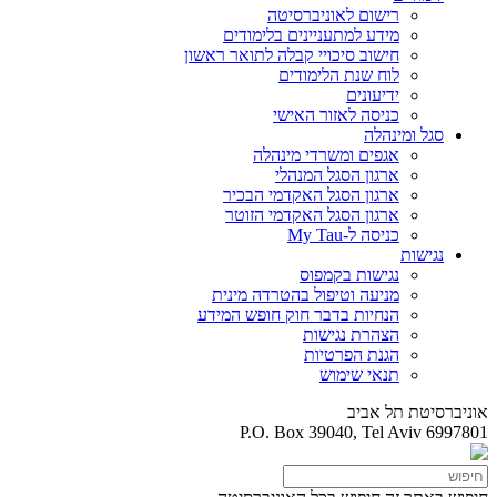
רישום לאוניברסיטה
מידע למתעניינים בלימודים
חישוב סיכויי קבלה לתואר ראשון
לוח שנת הלימודים
ידיעונים
כניסה לאזור האישי
סגל ומינהלה
אגפים ומשרדי מינהלה
ארגון הסגל המנהלי
ארגון הסגל האקדמי הבכיר
ארגון הסגל האקדמי הזוטר
כניסה ל-My Tau
נגישות
נגישות בקמפוס
מניעה וטיפול בהטרדה מינית
הנחיות בדבר חוק חופש המידע
הצהרת נגישות
הגנת הפרטיות
תנאי שימוש
אוניברסיטת תל אביב
P.O. Box 39040, Tel Aviv 6997801