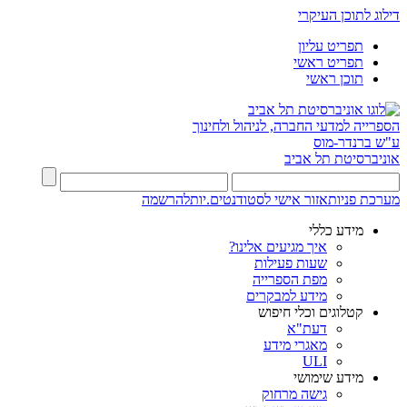
דילוג לתוכן העיקרי
תפריט עליון
תפריט ראשי
תוכן ראשי
הספרייה למדעי החברה, לניהול ולחינוך
ע"ש ברנדר-מוס
אוניברסיטת תל אביב
מערכת פניות
אזור אישי לסטודנטים.יות
להרשמה
מידע כללי
איך מגיעים אלינו?
שעות פעילות
מפת הספרייה
מידע למבקרים
קטלוגים וכלי חיפוש
דעת"א
מאגרי מידע
ULI
מידע שימושי
גישה מרחוק