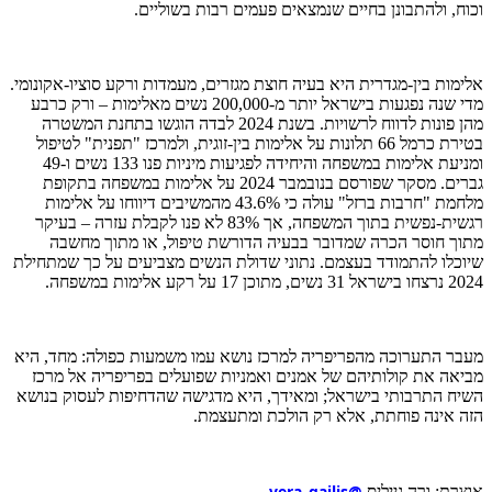
וכוח, ולהתבונן בחיים שנמצאים פעמים רבות בשוליים.
אלימות בין-מגדרית היא בעיה חוצת מגזרים, מעמדות ורקע סוציו-אקונומי.
מדי שנה נפגעות בישראל יותר מ-200,000 נשים מאלימות – ורק כרבע
מהן פונות לדווח לרשויות. בשנת 2024 לבדה הוגשו בתחנת המשטרה
בטירת כרמל 66 תלונות על אלימות בין-זוגית, ולמרכז "תפנית" לטיפול
ומניעת אלימות במשפחה והיחידה לפגיעות מיניות פנו 133 נשים ו-49
גברים. מסקר שפורסם בנובמבר 2024 על אלימות במשפחה בתקופת
מלחמת "חרבות ברזל" עולה כי 43.6% מהמשיבים דיווחו על אלימות
רגשית-נפשית בתוך המשפחה, אך 83% לא פנו לקבלת עזרה – בעיקר
מתוך חוסר הכרה שמדובר בבעיה הדורשת טיפול, או מתוך מחשבה
שיוכלו להתמודד בעצמם. נתוני שדולת הנשים מצביעים על כך שמתחילת
2024 נרצחו בישראל 31 נשים, מתוכן 17 על רקע אלימות במשפחה.
מעבר התערוכה מהפריפריה למרכז נושא עמו משמעות כפולה: מחד, היא
מביאה את קולותיהם של אמנים ואמניות שפועלים בפריפריה אל מרכז
השיח התרבותי בישראל; ומאידך, היא מדגישה שהדחיפות לעסוק בנושא
הזה אינה פוחתת, אלא רק הולכת ומתעצמת.
@vera_gailis
אוצרת: ורה גייליס