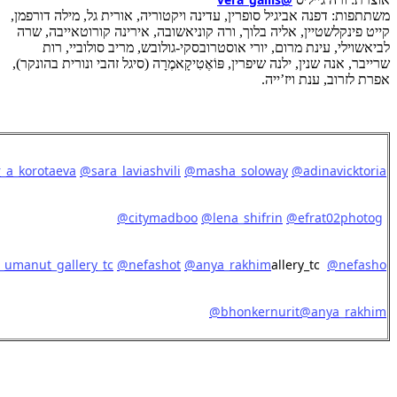
משתתפות: דפנה אביגיל סופרין, עדינה ויקטוריה, אורית גל, מילה דורפמן,
קייט פינקלשטיין, אליה בלוך, ורה קוניאשובה, אירינה קורוטאייבה, שרה
לביאשוילי, עינת מרום, יורי אוסטרובסקי-גולובש, מריב סולוביי, רות
שרייבר, אנה שנין, ילנה שיפרין, פּוֹאֶטִיקָאמֶרָה (סיגל זהבי ונורית בהונקר),
אפרת לזרוב, ענת ויז’ייה.
_a_korotaeva
‪
@sara_laviashvili
‪
@masha_soloway
‪
@adinavicktoria
@citymadboo
‪
@lena_shifrin
‪
@efrat02photog
‪
umanut_gallery_tc
‪
@nefashot
‪
@anya_rakhim
allery_tc
@nefasho
@bhonkernurit
@anya_rakhim