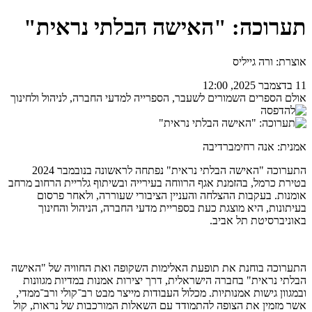
תערוכה: "האישה הבלתי נראית"
אוצרת: ורה גייליס
11 בדצמבר 2025, 12:00
אולם הספרים השמורים לשעבר, הספרייה למדעי החברה, לניהול ולחינוך
אמנית: אנה רחימברדיבה
התערוכה "האישה הבלתי נראית" נפתחה לראשונה בנובמבר 2024
בטירת כרמל, בהזמנת אגף הרווחה בעירייה ובשיתוף גלריית הרחוב מרחב
אומנות. בעקבות ההצלחה והעניין הציבורי שעוררה, ולאחר פרסום
בעיתונות, היא מוצגת כעת בספריית מדעי החברה, הניהול והחינוך
באוניברסיטת תל אביב.
התערוכה בוחנת את תופעת האלימות השקופה ואת החוויה של "האישה
הבלתי נראית" בחברה הישראלית, דרך יצירות אמנות במדיות מגוונות
ובמגוון גישות אמנותיות. מכלול העבודות מייצר מבט רב־קולי ורב־ממדי,
אשר מזמין את הצופה להתמודד עם השאלות המורכבות של נראות, קול