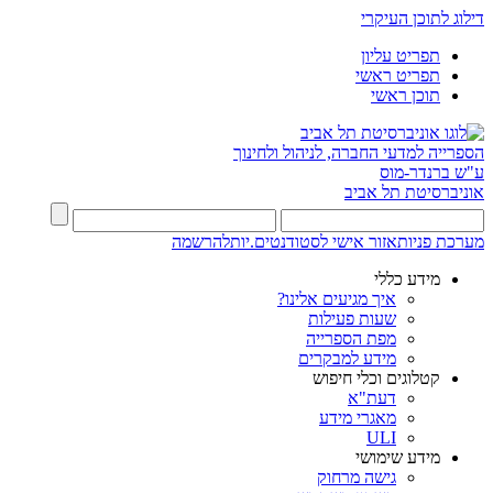
דילוג לתוכן העיקרי
תפריט עליון
תפריט ראשי
תוכן ראשי
הספרייה למדעי החברה, לניהול ולחינוך
ע"ש ברנדר-מוס
אוניברסיטת תל אביב
מערכת פניות
אזור אישי לסטודנטים.יות
להרשמה
מידע כללי
איך מגיעים אלינו?
שעות פעילות
מפת הספרייה
מידע למבקרים
קטלוגים וכלי חיפוש
דעת"א
מאגרי מידע
ULI
מידע שימושי
גישה מרחוק