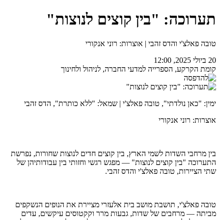
תערוכה: "בין קוצים לנוצות"
טובה פאלצ'י והדס זהבי | אוצרות: רוני אנקורי
20 ביולי 2025, 12:00
קומת הקרקע, הספרייה למדעי החברה, לניהול ולחינוך
ימין: "כאן נולדתי", טובה פאלצ'י | שמאל: "ללא כותרת", הדס זהבי
אוצרות: רוני אנקורי
בין מרחבי השדות לשמי הארץ, בין קוצים חדים לנוצות שחורות, נפרשת
התערוכה "בין קוצים לנוצות" — מפגש רגשי וחזותי בין עבודותיהן של
שתי הציירות, טובה פאלצ'י והדס זהבי.
טובה פאלצ'י, תושבת מושב בית אלעזרי מציירת את הנופים הנשקפים
מביתה — מרחבים של שדות, גבעות מרר וקקטוסים עיקשים, עדים