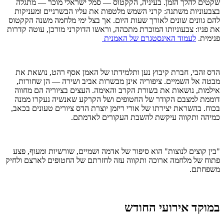
שקטים להלך הזמן. בעיניה, הקקטוס — סמל ישראלי מוכר — מתגלה
בצבעוניות משתנה: קרני השמש מלטפות את עליו הבשרניים ומעניקות
להם גוונים שונים לאורך שעות היום. אך בצל ימי מלחמה משנה הקקטוס
את פניו: צבעוניותו המוכרת מתכהה, וראשו הדוקרני מורכן, עוטה קדרות
פנימית.
לעמוד האינסטגרם של האמנית
הדס זהבי, חברת קיבוץ נען ותלמידתו של האמן אסף רהט, נושאת את
מבטה אל השמיים. ציפוריה אינן מבשרות אביב ושירה — הן שחורות,
אילמות, נושאות את בשורת הקרב והאימה. העצים בציוריה הם מחווה
דוממת למצבם הקודר של החטופים ושל הקרקע שאנשיה נעקרו ממנה
בכוח. בהשראת יצירתו של אורי ריזמן יוצרת הדס ציורים טעונים בכאב,
כמיהה ותקווה עיקשת להשבת העקורים לאדמתם.
"בין קוצים לנוצות" הוא סיפור של אדמה ושמיים, שורשיות ומעוף, פצע
פתוח של מלחמה ארוכה ותקווה עזה לחזרתם של החטופים לארצם ולחיק
משפחתם.
במוקד אירועי החודש