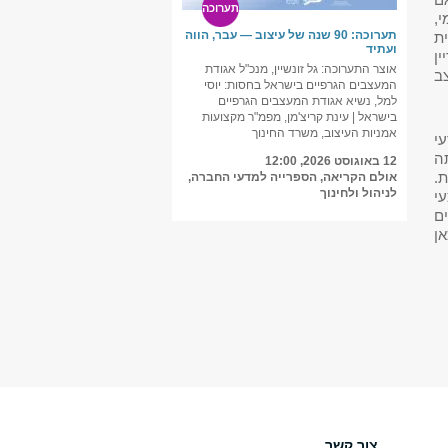
ם
תערוכה
,
תערוכה: 90 שנה של עיצוב — עבר, הווה
ית
ועתיד
ן
אוצר התערוכה: גל זונשיין, מנכ"ל אגודת
ב
המעצבים הגרפיים בישראל בחסות: יוסי
למל, נשיא אגודת המעצבים הגרפיים
בישראל | עינת קריצ'מן, מפמ"ר מקצועות
אמניות העיצוב, משרד החינוך
עי
ה
12 באוגוסט 2026, 12:00
.
אולם הקריאה, הספרייה למדעי החברה,
לניהול ולחינוך
י
ם
ן
צור קשר