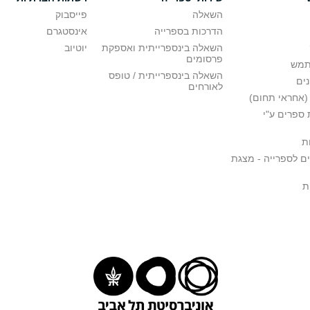
השאלה
פייסבוק
הדרכות בספרייה
אינסטגרם
השאלה בינספרייתית ואספקת
יוטיוב
פרסומים
תמש
השאלה בינספרייתית / טופס
ים
לאורחים
(אחראי תחום)
ספרים ע"י
ת
ם לספרייה - מצגת
ת