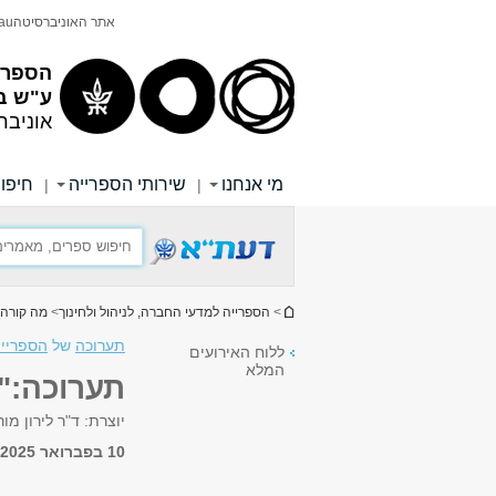
תוכן
תפריט
אתר האוניברסיטה
au
עליון
ראשי
הספריי
ע"ש ב
אוניבר
מי אנחנו
שירותי הספרייה
חיפוש
|
|
הינך נמצא כאן
>
הספרייה למדעי החברה, לניהול ולחינוך
>
מה קורה 
תערוכה
של
הספרייה
ללוח האירועים
המלא
תערוכה:"
יוצרת: ד"ר לירון מו
10 בפברואר 2025, 12:00