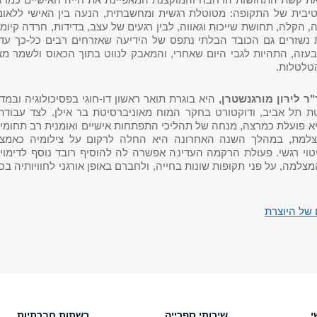
ת קשת התחושות הרחבה והמוקצנת המאפיינת את חייה האישיים כמו ג
יבית של התקופה: מטוטלת רגשית ומחשבתית, הנעה בין האישי ללאומי
ה, הקלה, תחושת שייכות וגאווה, לבין רגעים של עצב, בדידות, חרדה קיומ
רות נשזרים גם הכובד הבלתי נתפס של הידיעה שאזרחים רבים כל-כך עדיי
בעזה, התהיות לגבי היום שאחרי, והמאבק לנווט בתוך הכאוס ולשמר מצ
טלטלות.
"ר לירון מורגנשטרן,
היא בוגרת תואר ראשון דו-חוגי בפסיכולוגיה ובמד
ת תל אביב, ודוקטורט בחקר המוח מאוניברסיטת בר אילן. לצד עבודת
א פועלת כמרצה, מנחה של תהליכי התפתחות אישיים ואומנית רב תחומית
שנים כצלמת, במהלך השנה האחרונה היא החלה לרקום על צילומיה כאמצע
וי רגשי. פעולת הרקמה העדינה אפשרה לה להוסיף רובד נוסף לדימויי
מה, על פני תקופות שונות בחייה, ולחברם באופן אורגני לחוויותיה בכא
של היוצרת
י
שירותי ספרייה
רשתות חברתיות