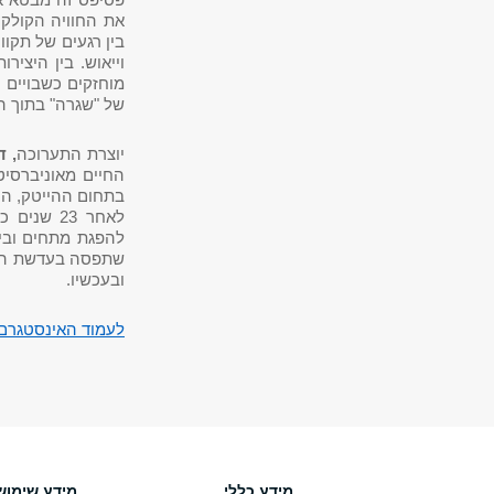
פסיפס זה מבטא א
את החוויה הקולקט
בין רגעים של תקוו
וייאוש. בין היצי
מוחזקים כשבויים 
של "שגרה" בתוך ה
יוצרת התערוכה
, ד
החיים מאוניברסיט
בתחום ההייטק, הי
לאחר 23 
להפגת מתחים וביט
שתפסה בעדשת המצל
ובעכשיו.
לעמוד האינסטגרם 
מידע כללי
מידע שימוש