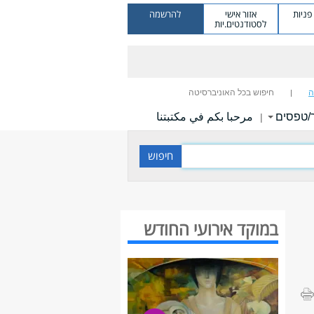
ניות
אזור אישי
להרשמה
לסטודנטים.יות
ה
חיפוש בכל האוניברסיטה
/טפסים
مرحبا بكم في مكتبتنا
|
במוקד אירועי החודש