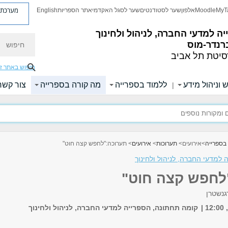
מערכת פ
MyT
Moodle
אלפון
שער לסטודנטים
שער לסגל האקדמי
אתר הספריות
English
ה למדעי החברה, לניהול ולחינוך
חיפוש
רנדר-מוס
סיטת תל אביב
חיפוש באתר ז
 וניהול מידע
ללמוד בספרייה
מה קורה בספרייה
צור קשר
|
בספרייה
>
אירועים
>
תערוכות
>
אירועים
> תערוכה:"לחפש קצה חוט"
 למדעי החברה, לניהול ולחינוך
לחפש קצה חוט"
רגנשטרן
קומה תחתונה, הספרייה למדעי החברה, לניהול ולחינוך