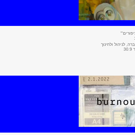
פורים'"
ה, לניהול ולחינוך
3