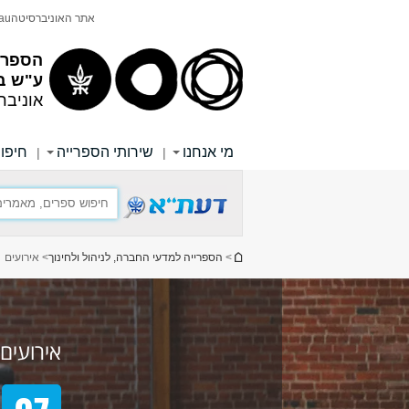
תוכן
תפריט
אתר האוניברסיטה
au
עליון
ראשי
הספריי
ע"ש ב
אוניבר
מי אנחנו
שירותי הספרייה
חיפוש
|
|
הינך נמצא כאן
>
הספרייה למדעי החברה, לניהול ולחינוך
> אירועים
סוג האירוע
בחר הכל
תערוכה
אירועים
הרצאה
תרבות ופנאי