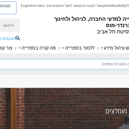
מערכת פ
MyT
Moodle
אלפון
שער לסטודנטים
שער לסגל האקדמי
אתר הספריות
English
ה למדעי החברה, לניהול ולחינוך
חיפוש
רנדר-מוס
סיטת תל אביב
חיפוש באתר ז
 וניהול מידע
ללמוד בספרייה
מה קורה בספרייה
צור קש
|
|
|
 מומלצים