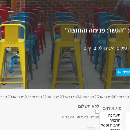
 "הגשר: פנימה והחוצה"
 גייליס, יאנה וולקוב, קייט
פים
פברואר
26
פברואר
25
פברואר
24
פברואר
23
פברואר
22
פברואר
21
פברואר
20
פברו
ללא תשלום
סוג אירוע:
צפייה באירועי העבר >