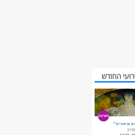
רועי החודש
תערוכה
ם וציפורים'"
סירב