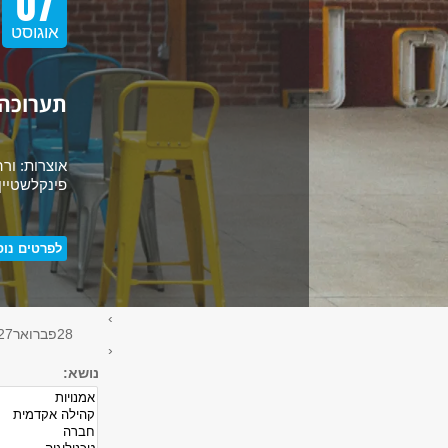
07
הדרכה
סדנה
אוגוסט
כנס
קורס
תערוכה:
יום עיון
תחום האירוע
אוצרות: ורה
בחר הכל
פינקלשטיין
הספרייה למדעי
החברה, לניהול
ולחינוך
כל הספריות
לפרטים נוס
›
28
פברואר
27
‹
נושא: