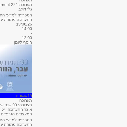
תערוכה
תערוכה: "Burnout 22"
גלי דולב
הספרייה למדעי החבר
התערוכה פתוחה עד 1.8
19/08/26
14:00
-
12:00
הוסף ליומן
19
אוגוסט
תערוכה
תערוכה: 90 שנה של עיצוב — עבר, הווה ועתיד
אוצר התערוכה: גל ז
המעצבים הגרפיים ב
הספרייה למדעי החבר
התערוכה פתוחה עד 1.8