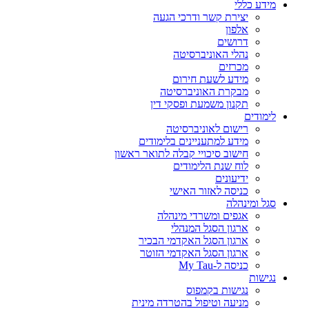
מידע כללי
יצירת קשר ודרכי הגעה
אלפון
דרושים
נהלי האוניברסיטה
מכרזים
מידע לשעת חירום
מבקרת האוניברסיטה
תקנון משמעת ופסקי דין
לימודים
רישום לאוניברסיטה
מידע למתעניינים בלימודים
חישוב סיכויי קבלה לתואר ראשון
לוח שנת הלימודים
ידיעונים
כניסה לאזור האישי
סגל ומינהלה
אגפים ומשרדי מינהלה
ארגון הסגל המנהלי
ארגון הסגל האקדמי הבכיר
ארגון הסגל האקדמי הזוטר
כניסה ל-My Tau
נגישות
נגישות בקמפוס
מניעה וטיפול בהטרדה מינית