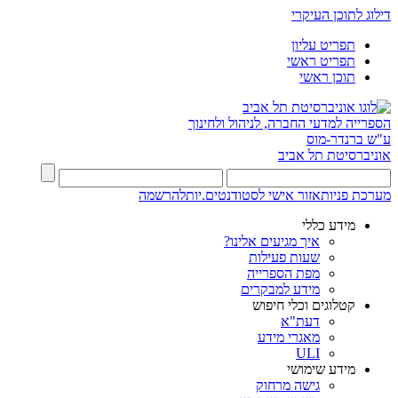
דילוג לתוכן העיקרי
תפריט עליון
תפריט ראשי
תוכן ראשי
הספרייה למדעי החברה, לניהול ולחינוך
ע"ש ברנדר-מוס
אוניברסיטת תל אביב
מערכת פניות
אזור אישי לסטודנטים.יות
להרשמה
מידע כללי
איך מגיעים אלינו?
שעות פעילות
מפת הספרייה
מידע למבקרים
קטלוגים וכלי חיפוש
דעת"א
מאגרי מידע
ULI
מידע שימושי
גישה מרחוק