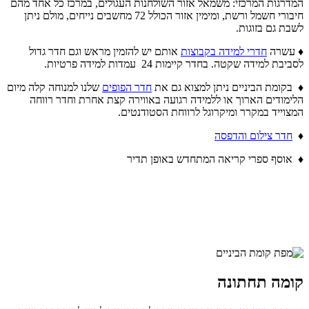
המדרגות המרכזי: משמאל אזור השולחנות העגולים, במרכז כל אחד מהם
חיבורי חשמל ורשת, ומימין אזור הכולל 72 מחשבים נייחים, מולם ניתן
לשבת גם בזוגות.
♦ עשרה
חדרי למידה בקבוצות
אותם יש להזמין מראש וגם חדר גדול
לסביבת למידה שקטה. בחדר קיימות 24 עמדות למידה פרטיות.
♦ בקומת הביניים ניתן למצוא גם את
חדר הפופים
שלנו למנוחה קלה מיום
הלימודים הארוך או ללמידה רגועה באווירה קצת אחרת וחדר רווחה
המצוייד במקרר ומיקרוגל לרווחת הסטודנטים.
♦
חדר צילום והדפסה
♦ אוסף ספרי קריאה המתחדש באופן תדיר
קומה תחתונה