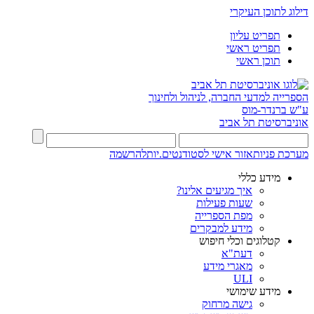
דילוג לתוכן העיקרי
תפריט עליון
תפריט ראשי
תוכן ראשי
הספרייה למדעי החברה, לניהול ולחינוך
ע"ש ברנדר-מוס
אוניברסיטת תל אביב
מערכת פניות
אזור אישי לסטודנטים.יות
להרשמה
מידע כללי
איך מגיעים אלינו?
שעות פעילות
מפת הספרייה
מידע למבקרים
קטלוגים וכלי חיפוש
דעת"א
מאגרי מידע
ULI
מידע שימושי
גישה מרחוק