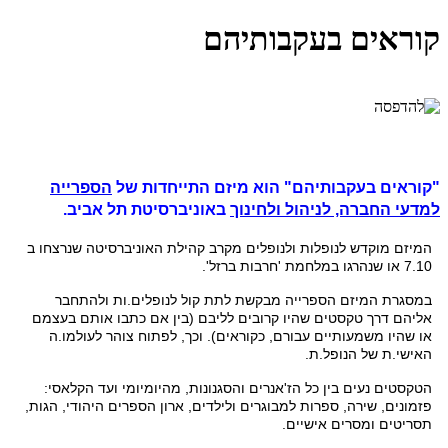
קוראים בעקבותיהם
"קוראים בעקבותיהם" הוא מיזם התייחדות של
הספרייה
למדעי החברה, לניהול ולחינוך
באוניברסיטת תל אביב.
המיזם מוקדש לנופלות ולנופלים מקרב קהילת האוניברסיטה שנרצחו ב
7.10 או שנהרגו במלחמת 'חרבות ברזל'.
במסגרת המיזם הספרייה מבקשת לתת קול לנופלים.ות ולהתחבר
אליהם דרך טקסטים שהיו קרובים לליבם (בין אם כתבו אותם בעצמם
או שהי
ו משמעותיים עבורם, כקוראים). וכך, לפתוח צוהר לעולמו.ה
האישי.ת של הנופל.ת.
הטקסטים נע
ים בין כל הז'אנרים והסגנונות, מהיומיומי ועד הקלאסי:
פזמונים, שירה, ספרות למבוגרים ולילדים, ארון הספרים היהודי, הגות,
תסריטים ומסרים אישיים.