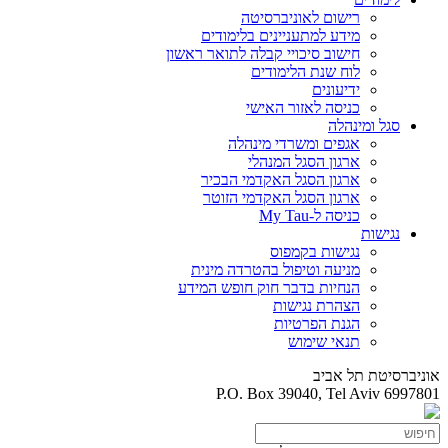
רישום לאוניברסיטה
מידע למתעניינים בלימודים
חישוב סיכויי קבלה לתואר ראשון
לוח שנת הלימודים
ידיעונים
כניסה לאזור האישי
סגל ומינהלה
אגפים ומשרדי מינהלה
ארגון הסגל המנהלי
ארגון הסגל האקדמי הבכיר
ארגון הסגל האקדמי הזוטר
כניסה ל-My Tau
נגישות
נגישות בקמפוס
מניעה וטיפול בהטרדה מינית
הנחיות בדבר חוק חופש המידע
הצהרת נגישות
הגנת הפרטיות
תנאי שימוש
אוניברסיטת תל אביב
P.O. Box 39040, Tel Aviv 6997801