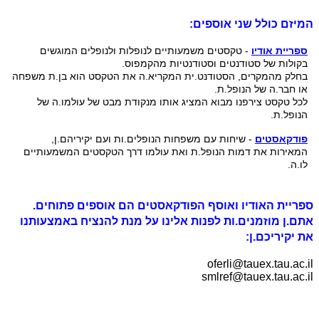
המיזם כולל שני אוספים:
ספריית אודיו
- טקסטים משמעותיים לנופלות ולנופלים המוגשים
בקולות של סטודנטים וסטודנטיות מהקמפוס.
בחלק מהמקרים, הסטודנט.ית המקריא.ה את הטקסט הוא בן.ת משפחה
או חבר.ה של הנופל.ת.
לכל טקסט צירפנו מבוא המציג אותו מנקודת מבט של עולמו.ה של
הנופל.ת.
פודקאסטים
- שיחות עם משפחות הנופלים.ות ועם יקיריהם.ן,
המאירות את דמות הנופל.ת ואת עולמו דרך הטקסטים המשמעותיים
לו.ה.
ספריית האודיו ואוסף הפודקאסטים הם אוספים פתוחים.
אתם.ן מוזמנים.ות לפנות אלינו על מנת להנציח באמצעותנו
את יקיריכם.ן:
oferli@tauex.tau.ac.il
smlref@tauex.tau.ac.il