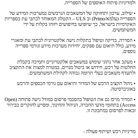
ולמדיניות פיתוח האוספים של הספרייה.
• שילוב, עדכון ותחזוקה של המשאבים הנרכשים במערכות המידע של
הספרייה (עלמא/Primo) וב ULS – הקטלוג המאוחד לכתבי עת בספריות
האקדמיות בישראל, כך שיופיעו בחיפושים ויזוהו בקלות על ידי
המשתמשים.
• הסדרה, בדיקה וטיפול בתקלות גישה אלקטרונית לכתבי עת ומאגרי
מידע, כולל תיאום עם ספקים, יחידות מערכות מידע וגורמי ספרייה
נוספים.
• מעקב אחר נתוני שימוש במשאבים אלקטרוניים ותמיכה בקבלת
החלטות על רכש, חידוש או ביטול מנויים, במטרה למצות את התקציב
ולתעדף משאבים בעלי תרומה גבוהה לקהילת המשתמשים.
• ניהול תקציב הרכש של המדור ותיאום עם גורמי הכספים והרכש
באוניברסיטה.
• המדור מרכז גם את הטיפול בהסכמי פרסום במודל גישה פתוחה (Open
Access) בתחומי מדעי החברה, הניהול והחינוך, ומסייע לחוקרים בבירור
זכאות לפרסום במתכונת זו.
מדיניות רכש ושיתוף פעולה -