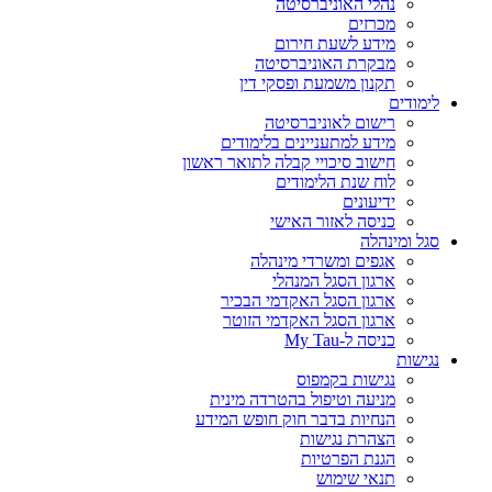
נהלי האוניברסיטה
מכרזים
מידע לשעת חירום
מבקרת האוניברסיטה
תקנון משמעת ופסקי דין
לימודים
רישום לאוניברסיטה
מידע למתעניינים בלימודים
חישוב סיכויי קבלה לתואר ראשון
לוח שנת הלימודים
ידיעונים
כניסה לאזור האישי
סגל ומינהלה
אגפים ומשרדי מינהלה
ארגון הסגל המנהלי
ארגון הסגל האקדמי הבכיר
ארגון הסגל האקדמי הזוטר
כניסה ל-My Tau
נגישות
נגישות בקמפוס
מניעה וטיפול בהטרדה מינית
הנחיות בדבר חוק חופש המידע
הצהרת נגישות
הגנת הפרטיות
תנאי שימוש