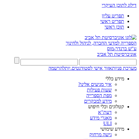
דילוג לתוכן העיקרי
תפריט עליון
תפריט ראשי
תוכן ראשי
הספרייה למדעי החברה, לניהול ולחינוך
ע"ש ברנדר-מוס
אוניברסיטת תל אביב
מערכת פניות
אזור אישי לסטודנטים.יות
להרשמה
מידע כללי
איך מגיעים אלינו?
שעות פעילות
מפת הספרייה
מידע למבקרים
קטלוגים וכלי חיפוש
דעת"א
מאגרי מידע
ULI
מידע שימושי
גישה מרחוק