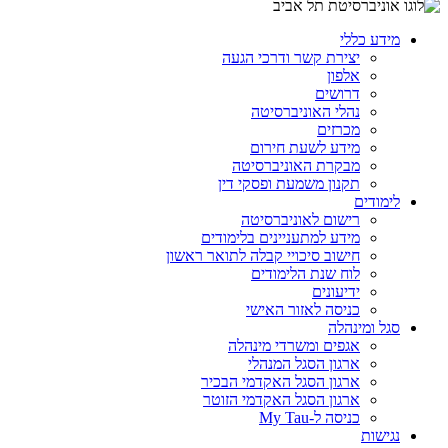
מידע כללי
יצירת קשר ודרכי הגעה
אלפון
דרושים
נהלי האוניברסיטה
מכרזים
מידע לשעת חירום
מבקרת האוניברסיטה
תקנון משמעת ופסקי דין
לימודים
רישום לאוניברסיטה
מידע למתעניינים בלימודים
חישוב סיכויי קבלה לתואר ראשון
לוח שנת הלימודים
ידיעונים
כניסה לאזור האישי
סגל ומינהלה
אגפים ומשרדי מינהלה
ארגון הסגל המנהלי
ארגון הסגל האקדמי הבכיר
ארגון הסגל האקדמי הזוטר
כניסה ל-My Tau
נגישות