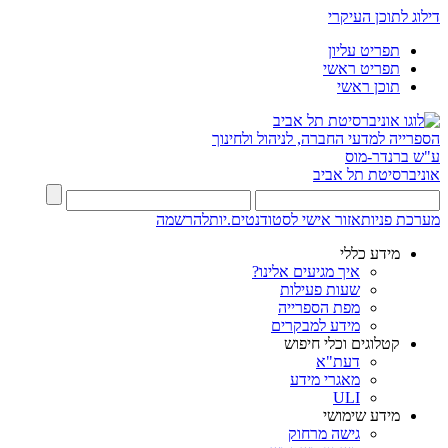
דילוג לתוכן העיקרי
תפריט עליון
תפריט ראשי
תוכן ראשי
הספרייה למדעי החברה, לניהול ולחינוך
ע"ש ברנדר-מוס
אוניברסיטת תל אביב
מערכת פניות
אזור אישי לסטודנטים.יות
להרשמה
מידע כללי
איך מגיעים אלינו?
שעות פעילות
מפת הספרייה
מידע למבקרים
קטלוגים וכלי חיפוש
דעת"א
מאגרי מידע
ULI
מידע שימושי
גישה מרחוק