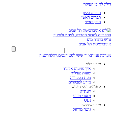
דילוג לתוכן העיקרי
תפריט עליון
תפריט ראשי
תוכן ראשי
הספרייה למדעי החברה, לניהול ולחינוך
ע"ש ברנדר-מוס
אוניברסיטת תל אביב
מערכת פניות
אזור אישי לסטודנטים.יות
להרשמה
מידע כללי
איך מגיעים אלינו?
שעות פעילות
מפת הספרייה
מידע למבקרים
קטלוגים וכלי חיפוש
דעת"א
מאגרי מידע
ULI
מידע שימושי
גישה מרחוק