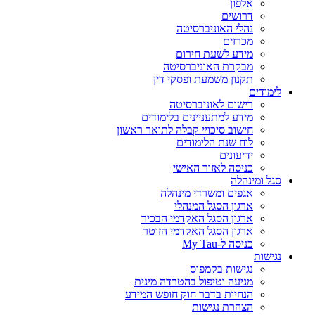
אלפון
דרושים
נהלי האוניברסיטה
מכרזים
מידע לשעת חירום
מבקרת האוניברסיטה
תקנון משמעת ופסקי דין
לימודים
רישום לאוניברסיטה
מידע למתעניינים בלימודים
חישוב סיכויי קבלה לתואר ראשון
לוח שנת הלימודים
ידיעונים
כניסה לאזור האישי
סגל ומינהלה
אגפים ומשרדי מינהלה
ארגון הסגל המנהלי
ארגון הסגל האקדמי הבכיר
ארגון הסגל האקדמי הזוטר
כניסה ל-My Tau
נגישות
נגישות בקמפוס
מניעה וטיפול בהטרדה מינית
הנחיות בדבר חוק חופש המידע
הצהרת נגישות