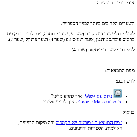
אודיטוריום בר-שירה.
השערים הקרובים ביותר לבניין הספרייה:
להולכי רגל: שער ג'וזף קריס (שער 5, שער קרוסלה, ניתן להיכנס רק עם
כרטיס עובד/סטודנט), שער רמניסיאנו (שער 4) ושער פרנקל (שער 7).
לכלי רכב: שער רמניסיאנו (שער 4).
מפת התמצאות:
לרשותכם:
ניווט עם Waze
- איך להגיע אלינו?
ניווט עם Google Maps
- איך להגיע אלינו?
בנוסף:
מפת התמצאות מפורטת של הקמפוס
ובה מיקום הבניינים,
האולמות, הספריות והחניונים.