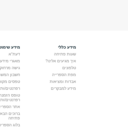
מידע כללי
מידע שימוש
שעות פתיחה
דעת"א
איך מגיעים אלינו?
מאגרי מידע
טלפונים
גישה מרחוק
מפת הספרייה
חשבון המש
אבדות ומציאות
טפסים מקוונ
מידע למבקרים
רפרנטים/ות 
טופס הזמנת 
רפרנטים/ות
אתר הספריו
ברוכים הבאי
פתיחה
בלוג הספריו