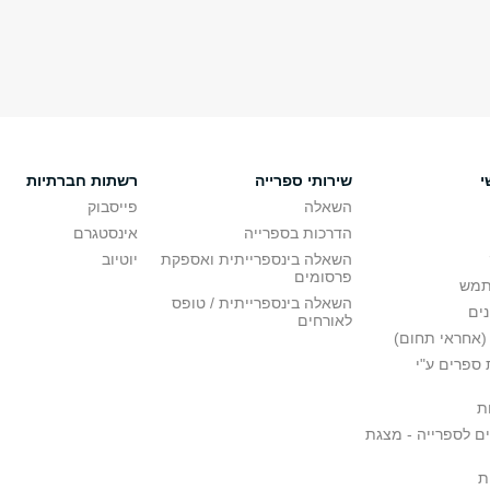
י
שירותי ספרייה
רשתות חברתיות
השאלה
פייסבוק
הדרכות בספרייה
אינסטגרם
השאלה בינספרייתית ואספקת
יוטיוב
פרסומים
תמש
השאלה בינספרייתית / טופס
ים
לאורחים
(אחראי תחום)
ספרים ע"י
ת
ם לספרייה - מצגת
ת