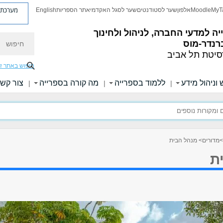
מערכת פ
MyT
Moodle
אלפון
שער לסטודנטים
שער לסגל האקדמי
אתר הספריות
English
ה למדעי החברה, לניהול ולחינוך
חיפוש
רנדר-מוס
סיטת תל אביב
חיפוש באתר ז
 וניהול מידע
ללמוד בספרייה
מה קורה בספרייה
צור קש
|
|
|
>
מדורים
> מנהל הבית
ת