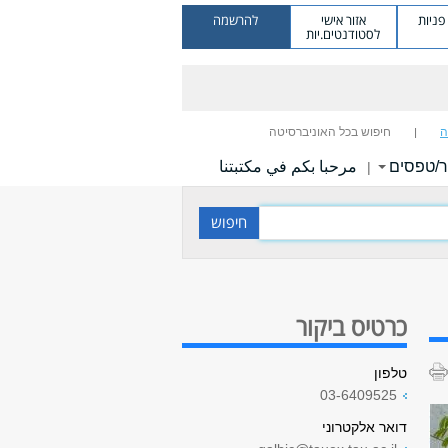
ניות
אזור אישי
להרשמה
לסטודנטים.יות
ה
חיפוש בכל האוניברסיטה
ר/טפסים
مرحبا بكم في مكتبتنا
|
כרטיס ביקור
טלפון
03-6409525
דואר אלקטרוני