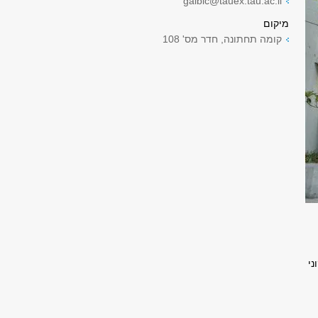
galbic@tauex.tau.ac.il
מיקום
קומה תחתונה, חדר מס' 108
ני