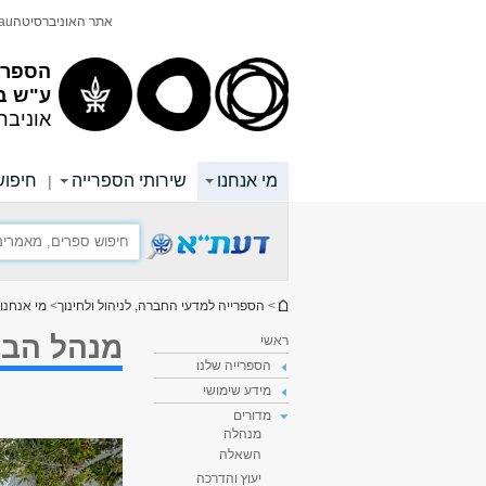
תוכן
תפריט
אתר האוניברסיטה
au
עליון
ראשי
הספריי
ע"ש ב
אוניבר
מי אנחנו
שירותי הספרייה
חיפוש
|
הינך נמצא כאן
>
הספרייה למדעי החברה, לניהול ולחינוך
>
מי אנחנו
מנהל הבי
ראשי
הספרייה שלנו
מידע שימושי
מדורים
מנהלה
השאלה
יעוץ והדרכה