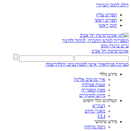
דילוג לתוכן העיקרי
תפריט עליון
תפריט ראשי
תוכן ראשי
הספרייה למדעי החברה, לניהול ולחינוך
ע"ש ברנדר-מוס
אוניברסיטת תל אביב
מערכת פניות
אזור אישי לסטודנטים.יות
להרשמה
מידע כללי
איך מגיעים אלינו?
שעות פעילות
מפת הספרייה
מידע למבקרים
קטלוגים וכלי חיפוש
דעת"א
מאגרי מידע
ULI
מידע שימושי
גישה מרחוק