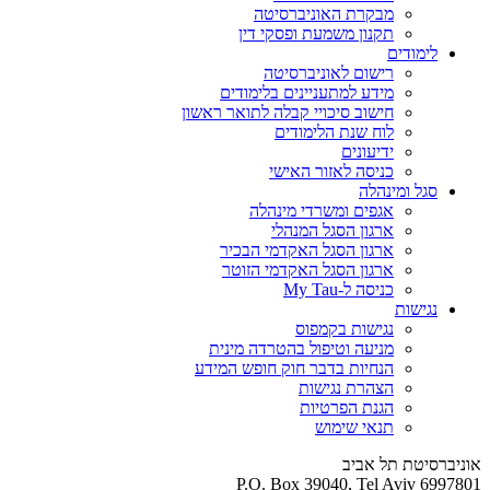
מבקרת האוניברסיטה
תקנון משמעת ופסקי דין
לימודים
רישום לאוניברסיטה
מידע למתעניינים בלימודים
חישוב סיכויי קבלה לתואר ראשון
לוח שנת הלימודים
ידיעונים
כניסה לאזור האישי
סגל ומינהלה
אגפים ומשרדי מינהלה
ארגון הסגל המנהלי
ארגון הסגל האקדמי הבכיר
ארגון הסגל האקדמי הזוטר
כניסה ל-My Tau
נגישות
נגישות בקמפוס
מניעה וטיפול בהטרדה מינית
הנחיות בדבר חוק חופש המידע
הצהרת נגישות
הגנת הפרטיות
תנאי שימוש
אוניברסיטת תל אביב
P.O. Box 39040, Tel Aviv 6997801