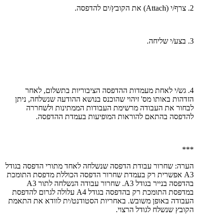
2. צרף/י (Attachׂ) את הקובץ/ים להדפסה.
3. בצע/י שליחה.
4. גש/י לאחת מעמדות ההדפסה הציבוריות בתשלום, לאחר
הזדהות באותו מס' זיהוי שהוכנס בנושא ההודעה שנשלחה, ניתן
לבחור את העבודה מרשימת העבודות הממתינות ולשחררה
להדפסה בהתאם להוראות המופיעות בעמדת ההדפסה.
***
הערה: שחרור עבודת הדפסה שנשלחה לאחד מתורי הדפסה בגודל
A3 אפשרית רק בעמדת שחרור הדפסה הכוללת מדפסת התומכת
בהדפסה בנייר בגודל A3. שחרור עבודה הנשלחה לתור A3
במדפסת התומכת רק בהדפסה בגודל A4 עלולה לגרום להדפסת
העבודה באופן משובש. באחריות הסטודנט/ית לוודא את התאמת
הקובץ שנשלח לגודל הרצוי.