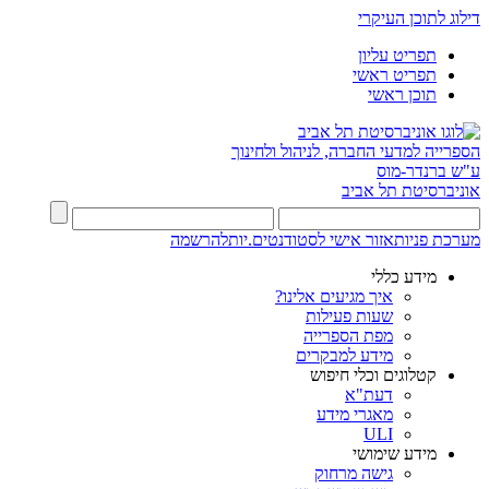
דילוג לתוכן העיקרי
תפריט עליון
תפריט ראשי
תוכן ראשי
הספרייה למדעי החברה, לניהול ולחינוך
ע"ש ברנדר-מוס
אוניברסיטת תל אביב
מערכת פניות
אזור אישי לסטודנטים.יות
להרשמה
מידע כללי
איך מגיעים אלינו?
שעות פעילות
מפת הספרייה
מידע למבקרים
קטלוגים וכלי חיפוש
דעת"א
מאגרי מידע
ULI
מידע שימושי
גישה מרחוק