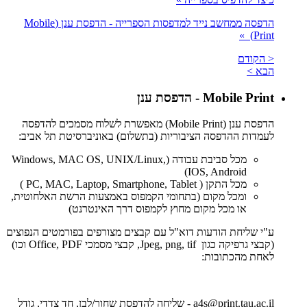
הדפסה ממחשב נייד למדפסות הספרייה - הדפסת ענן (Mobile
Print) ​ »
< הקודם
הבא >
Mobile Print - הדפסת ענן
הדפסת ענן (Mobile Print) מאפשרת לשלוח מסמכים להדפסה
לעמדות ההדפסה הציבוריות (בתשלום) באוניברסיטת תל אביב:
מכל סביבת עבודה (Windows, MAC OS, UNIX/Linux,
IOS, Android)
מכל התקן ( PC, MAC, Laptop, Smartphone, Tablet )
ומכל מקום (בתחומי הקמפוס באמצעות הרשת האלחוטית,
או מכל מקום מחוץ לקמפוס דרך האינטרנט)
ע"י שליחת הודעות דוא"ל עם קבצים מצורפים בפורמטים הנפוצים
(קבצי גרפיקה כגון Jpeg, png, tif, קבצי מסמכי Office, PDF וכו)
לאחת מהכתובות:
a4s@print.tau.ac.il - שליחה להדפסת שחור/לבן, חד צדדי, גודל