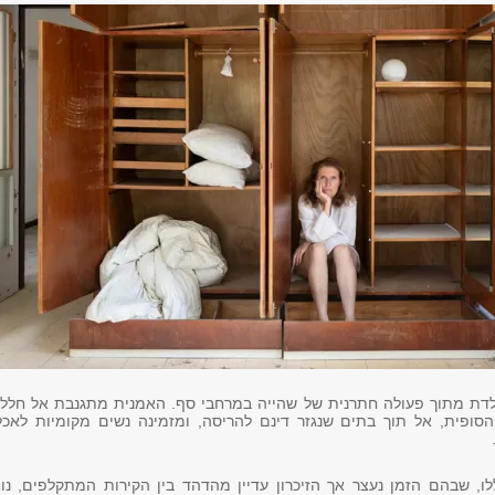
דת מתוך פעולה חתרנית של שהייה במרחבי סף. האמנית מתגנבת אל חללי
הסופית, אל תוך בתים שנגזר דינם להריסה, ומזמינה נשים מקומיות לאכל
, שבהם הזמן נעצר אך הזיכרון עדיין מהדהד בין הקירות המתקלפים, נוצ