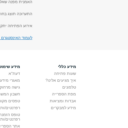
האמנית מפנה שאלה 
התערוכה תוצג בחוד
אירוע הפתיחה יתקיים ב 6
לעמוד האינסטגרם 
מידע כללי
מידע שימוש
שעות פתיחה
דעת"א
איך מגיעים אלינו?
מאגרי מידע
טלפונים
גישה מרחוק
מפת הספרייה
חשבון המש
אבדות ומציאות
טפסים מקוונ
מידע למבקרים
רפרנטים/ות 
טופס הזמנת 
רפרנטים/ות
אתר הספריו