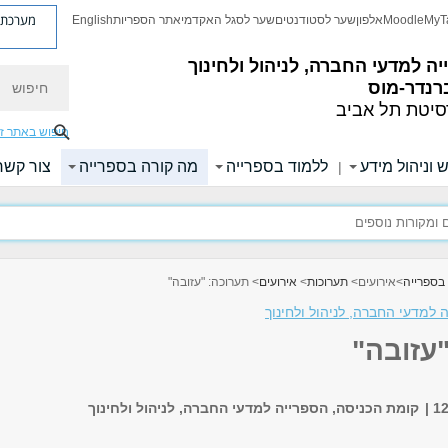
מערכת פ
MyT
Moodle
אלפון
שער לסטודנטים
שער לסגל האקדמי
אתר הספריות
English
ה למדעי החברה, לניהול ולחינוך
חיפוש
רנדר-מוס
סיטת תל אביב
חיפוש באתר ז
 וניהול מידע
ללמוד בספרייה
מה קורה בספרייה
צור קשר
|
בספרייה
>
אירועים
>
תערוכות
>
אירועים
> תערוכה: "עזובה"
 למדעי החברה, לניהול ולחינוך
עזובה"
קומת הכניסה, הספרייה למדעי החברה, לניהול ולחינוך