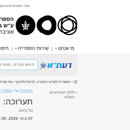
תוכן
תפריט
אתר האוניברסיטה
au
עליון
ראשי
הספריי
ע"ש ב
אוניבר
מי אנחנו
שירותי הספרייה
חיפוש
|
|
הינך נמצא כאן
>
הספרייה למדעי החברה, לניהול ולחינוך
>
מה קורה 
תערוכה
של
הספרייה
ללוח האירועים
המלא
תערוכה: "
טל נחום
07 ביוני 2026, 12:00