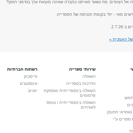
אל הצופים: מה נשאר מאיתנו בחברה שאינה מוצאת ערך בסימני הזמן?
שים מאי - יולי בקומת הכניסה של הספרייה.
2.7.2.
של האמנית »
י
שירותי ספרייה
רשתות חברתיות
השאלה
פייסבוק
הדרכות בספרייה
אינסטגרם
השאלה בינספרייתית ואספקת
יוטיוב
פרסומים
תמש
השאלה בינספרייתית / טופס
ים
לאורחים
(אחראי תחום)
ספרים ע"י
ת