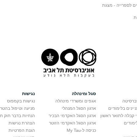
ם לספרייה - מצגת
ת
סגל ומינהלה
נגישות
יברסיטה
אגפים ומשרדי מינהלה
נגישות בקמפוס
יינים בלימודים
ארגון הסגל המנהלי
מניעה וטיפול בהטר
י קבלה לתואר ראשון
ארגון הסגל האקדמי הבכיר
הנחיות בדבר חוק ח
ימודים
ארגון הסגל האקדמי הזוטר
הצהרת נגישות
כניסה ל-My Tau
הגנת הפרטיות