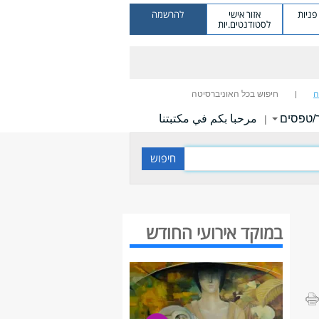
ניות
אזור אישי
להרשמה
לסטודנטים.יות
ה
חיפוש בכל האוניברסיטה
/טפסים
مرحبا بكم في مكتبتنا
|
במוקד אירועי החודש