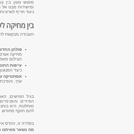
מפגש טעון בין גוף
ומישירות מבט אל ה
ניגוד חריף לארעיו
בין מחיקה לש
העבודה מבקשת להפנ
פולחן החדש
מחיקה אגרסי
הצילום פועל
עייפות החומ
כיצד המנגנון
אסתטיקה ש
ערך, והפיכתו
הפיזיים והפנימיי
מוחלטת, היא בוחנ
להם תוקף מחודש.
בסדרה זו, ההרס אי
מה נשאר מאיתנו 