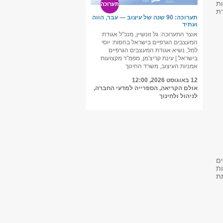
ות
תערוכה
רת
תערוכה: 90 שנה של עיצוב — עבר, הווה
ועתיד
אוצר התערוכה: גל זונשיין, מנכ"ל אגודת
המעצבים הגרפיים בישראל בחסות: יוסי
למל, נשיא אגודת המעצבים הגרפיים
בישראל | עינת קריצ'מן, מפמ"ר מקצועות
אמניות העיצוב, משרד החינוך
12 באוגוסט 2026, 12:00
אולם הקריאה, הספרייה למדעי החברה,
לניהול ולחינוך
Project) לשינויים
ת
ת