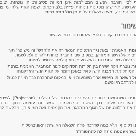
 לבין חורבה. הנשים המצולמות אינן דמויות פסיביות; הן נוכחות, יציב
עדשה, תוך שהן מפגינות נינוחות פיזית בלב הכאוס. שפת הגוף שלהן מייצ
ת של המבנה, ומעלה שאלות על
חוסן מול התפוררות
.
ימור
ות מבט ביקורתי כלפי האתוס החברתי העכשווי:
נות
: האמנית יוצאת נגד התפיסה המאדירה את ה"חדש" וה"משופר" תוך
בית של הישן והמזדקן. במקום שבו החברה בוחרת להרוס ולא לשמר,
 כפעולה של התנגדות - הוא מעניק תוקף למה שנחשב למיותר.
ר
: נוצרת זיקה ישירה בין הקירות הסדוקים לעור המתבגר. האמנית בוחנת
 המוחק את המבנה הישן פועל באופן דומה על הגוף הנשי והזדקנותו.
ל השארית
: חיפוש אחר משמעות ויופי במקום שהחברה כבר תייגה כנטול
 למרחב חי ונושם.
בגיל חמישים, האמנית משתמשת במבנים העזובים כמרחב של השלכה (ion
ם העוברים עליה. דרך הנשים המצולמות, המשדרות עוצמה בתוך בדידו
ת את הרלוונטיות של הגוף המתבגר, את הקמטים ואת העייפות, ומבקשת לת
נו רק סוף, אלא במה שדרכה עולה השאלה האישית והאוניברסלית:
כשהמעטפת מתחילה להתפורר?