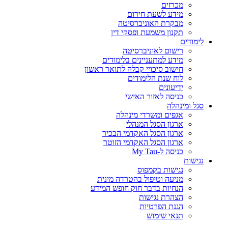
מכרזים
מידע לשעת חירום
מבקרת האוניברסיטה
תקנון משמעת ופסקי דין
לימודים
רישום לאוניברסיטה
מידע למתעניינים בלימודים
חישוב סיכויי קבלה לתואר ראשון
לוח שנת הלימודים
ידיעונים
כניסה לאזור האישי
סגל ומינהלה
אגפים ומשרדי מינהלה
ארגון הסגל המנהלי
ארגון הסגל האקדמי הבכיר
ארגון הסגל האקדמי הזוטר
כניסה ל-My Tau
נגישות
נגישות בקמפוס
מניעה וטיפול בהטרדה מינית
הנחיות בדבר חוק חופש המידע
הצהרת נגישות
הגנת הפרטיות
תנאי שימוש