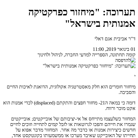
תערוכה: "מיחזור כפרקטיקה
אמנותית בישראל"
ד"ר אביבית אגם דאלי
01 בינואר 2019, 11:00
קומה תחתונה, הספרייה למדעי החברה, לניהול ולחינוך
י
מיחזור חומרים הוא חלק מאסטרטגיה אקולוגית, הדואגת לאיכות החיים
והסביבה.
דומה כי במאה ה21- מחזור חפצים והתקתם (displaced) לכדי אמנות הוא
אקט מוכר ורווח.
המחזור כשלעצמו מתייחס אל אי-יציבותם של אובייקטים; אובייקטים
שגמרו את חייהם והפכו לגרוטאות או לזבל קמים לתחייה וזוכים לחיים
חדשים כיצירות אמנות או כדבר מה אחר. המחזור מדבר אפוא על
תחייתו של האובייקט שאיבד מערכו או ממשמעותו בקונטקסט אחד,