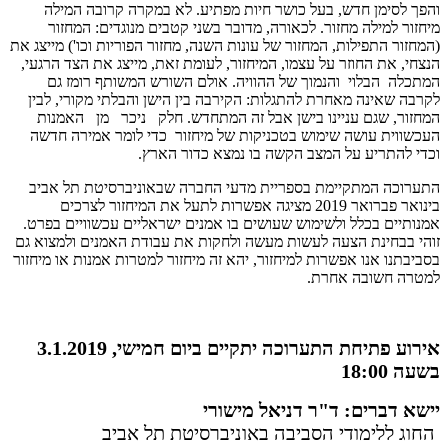
והפך לסימן חדש, בעל כושר חיות מפתיע. לא במקרה קרובה המילה
מיחזור למילה מחזור. לכאורה, מדובר בשני קטבים מנוגדים: המחזור
(המחזור התפילות, המחזור של עונות השנה, מחזור הפוריות וכו') מייצג את
הנצחי, את החוזר על עצמו, המיחזור, לעומת זאת, מייצג את הצד הרגעי,
המתכלה הבלוי והנמוך של ההוויה. אולם השורש המשותף רומז גם
לקרבה שאינה מאחרת להתגלות: הקירבה בין הישן והבלתי מקורי, לבין
המחזור, שגם עניינו בישן אבל זה המתחדש. חלק ניכר מן האמנות
העכשווית עושה שימוש בטכניקות של מיחזור כדי לומר אמירה חדשה
וכדי להתריע על המצב הקשה בו נמצא כדור הארץ.
התערוכה המתקיימת בספריית מדעי החברה שבאוניברסיטת תל אביב
בינואר פברואר 2019 מציגה אפשרות לתעל את המיחזור לצרכים
אמנותיים בכלל ולשימוש שעושים בו אמנים ישראליים עכשוויים בפרט.
זוהי בבחינת הצעה לעשות מעשה ולחקות את עבודת האמנים ולמצוא גם
בסביבתנו אנו אפשרות למיחזור, יהא זה מיחזור למטרות אמנות או מיחזור
למטרה חשובה אחרת.
אירוע פתיחת התערוכה יתקיים ביום חמישי, 3.1.2019
בשעה 18:00
יישא דברים: ד"ר דניאל מישורי
החוג ללימודי הסביבה באוניברסיטת תל אביב