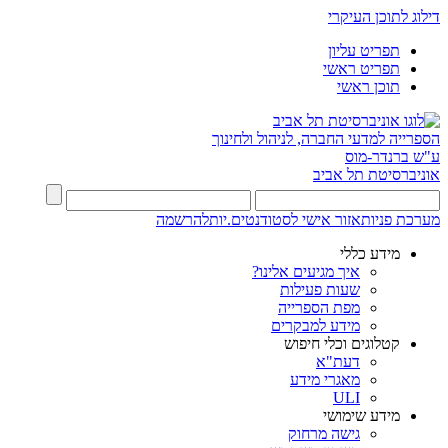
דילוג לתוכן העיקרי
תפריט עליון
תפריט ראשי
תוכן ראשי
הספרייה למדעי החברה, לניהול ולחינוך
ע"ש ברנדר-מוס
אוניברסיטת תל אביב
מערכת פניות
אזור אישי לסטודנטים.יות
להרשמה
מידע כללי
איך מגיעים אלינו?
שעות פעילות
מפת הספרייה
מידע למבקרים
קטלוגים וכלי חיפוש
דעת"א
מאגרי מידע
ULI
מידע שימושי
גישה מרחוק