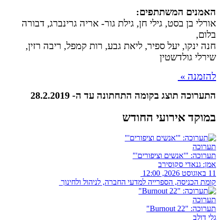
האמנים המשתתפים:
אורלי בן בסט, גילי חן, גילת גור- אריה גרינברג, דבורה
בלום,
חנה ינקו, יעל ספיר, ליאת גבע, רות קמפל, ריבה רזין,
שירלי גולדשטין
להזמנה »
התערוכה תוצג בקומה התחתונה עד ה- 28.2.2019
במוקד אירועי החודש
תערוכה
תערוכה: "'אנשים וציפורים'"
אמן: גנאדי סקוסירב
11 באוגוסט 2026, 12:00
קומת הכניסה, הספרייה למדעי החברה, לניהול ולחינוך
תערוכה
תערוכה: "Burnout 22"
גלי דולב