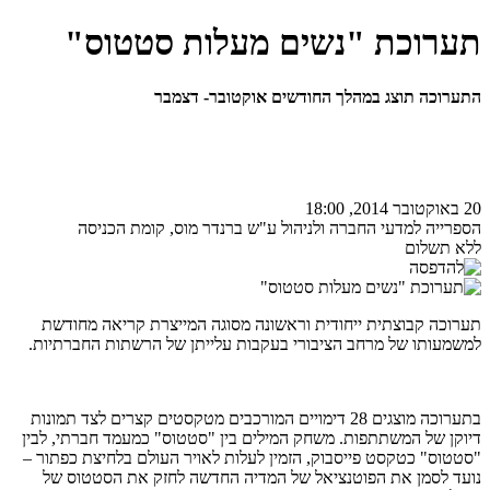
תערוכת "נשים מעלות סטטוס"
התערוכה תוצג במהלך החודשים אוקטובר- דצמבר
20 באוקטובר 2014, 18:00
הספרייה למדעי החברה ולניהול ע"ש ברנדר מוס, קומת הכניסה
ללא תשלום
תערוכה קבוצתית ייחודית וראשונה מסוגה המייצרת קריאה מחודשת
למשמעותו של מרחב הציבורי בעקבות עלייתן של הרשתות החברתיות.
בתערוכה מוצגים 28 דימויים המורכבים מטקסטים קצרים לצד תמונות
דיוקן של המשתתפות. משחק המילים בין "סטטוס" כמעמד חברתי, לבין
"סטטוס" כטקסט פייסבוק, הזמין לעלות לאויר העולם בלחיצת כפתור –
נועד לסמן את הפוטנציאל של המדיה החדשה לחזק את הסטטוס של