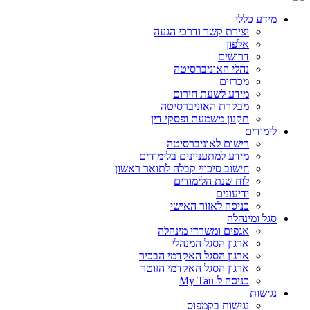
מידע כללי
יצירת קשר ודרכי הגעה
אלפון
דרושים
נהלי האוניברסיטה
מכרזים
מידע לשעת חירום
מבקרת האוניברסיטה
תקנון משמעת ופסקי דין
לימודים
רישום לאוניברסיטה
מידע למתעניינים בלימודים
חישוב סיכויי קבלה לתואר ראשון
לוח שנת הלימודים
ידיעונים
כניסה לאזור האישי
סגל ומינהלה
אגפים ומשרדי מינהלה
ארגון הסגל המנהלי
ארגון הסגל האקדמי הבכיר
ארגון הסגל האקדמי הזוטר
כניסה ל-My Tau
נגישות
נגישות בקמפוס