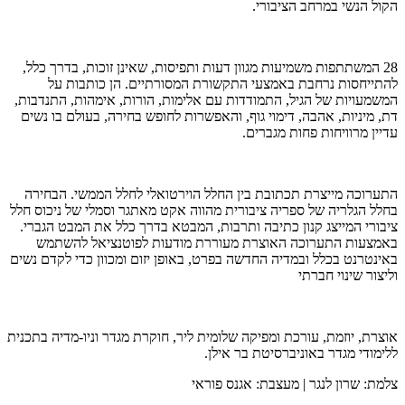
הקול הנשי במרחב הציבורי.
28 המשתתפות משמיעות מגוון דעות ותפיסות, שאינן זוכות, בדרך כלל,
להתייחסות נרחבת באמצעי התקשורת המסורתיים. הן כותבות על
המשמעויות של הגיל, התמודדות עם אלימות, הורות, אימהות, התנדבות,
דת, מיניות, אהבה, דימוי גוף, והאפשרות לחופש בחירה, בעולם בו נשים
עדיין מרוויחות פחות מגברים.
התערוכה מייצרת תכתובת בין החלל הוירטואלי לחלל הממשי. הבחירה
בחלל הגלריה של ספריה ציבורית מהווה אקט מאתגר וסמלי של ניכוס חלל
ציבורי המייצג קנון כתיבה ותרבות, המבטא בדרך כלל את המבט הגברי.
באמצעות התערוכה האוצרת מעוררת מודעות לפוטנציאל להשתמש
באינטרנט בכלל ובמדיה החדשה בפרט, באופן יזום ומכוון כדי לקדם נשים
וליצור שינוי חברתי
אוצרת, יוזמת, עורכת ומפיקה שלומית ליר, חוקרת מגדר וניו-מדיה בתכנית
ללימודי מגדר באוניברסיטת בר אילן.
צלמת: שרון לנגר | מעצבת: אגנס פוראי