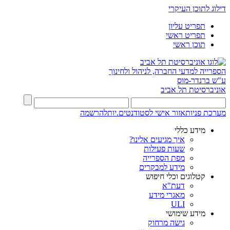
דילוג לתוכן העיקרי
תפריט עליון
תפריט ראשי
תוכן ראשי
הספרייה למדעי החברה, לניהול ולחינוך
ע"ש ברנדר-מוס
אוניברסיטת תל אביב
מערכת פניות
אזור אישי לסטודנטים.יות
להרשמה
מידע כללי
איך מגיעים אלינו?
שעות פעילות
מפת הספרייה
מידע למבקרים
קטלוגים וכלי חיפוש
דעת"א
מאגרי מידע
ULI
מידע שימושי
גישה מרחוק