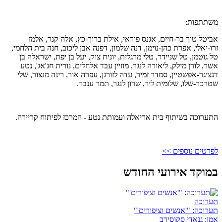
משתתפות:
אביטל טוך בר-חיים, אגנס פוראי, אילת ברוך-כץ, אלה קנר, אלמז
זרו-יאלי, אפרת כהן-נוימן, דנה שלמון, דפנה אבן ליכוב, חנה בית הלחמי,
טל גוטמן, טל שניידר, טלי מרגלית, יונית צוק, יעל בן יפת, ישראלה בן
אשר, לורן מילק, ליאורה לנגר, מוזיין עבד אלחלים, נורית חג'אג', נטע
דנציגר-אפשטיין, סמדר זמיר, עדה לזורגן, עפרה אור, רינה מנצור, שלי
שטרכר-שלו, שלומית ליר, שרון לנגר, תמר ענבר.
התערוכה בשיתוף בית אריאלה ועמותת נטע - המרכז לפיתוח קריירה.
לפרטים נוספים >>
במוקד אירועי החודש
תערוכה
תערוכה: "'אנשים וציפורים'"
אמן: גנאדי סקוסירב