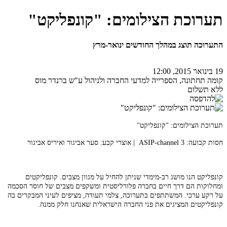
תערוכת הצילומים: "קונפליקט"
התערוכה תוצג במהלך החודשים ינואר-מרץ
19 בינואר 2015, 12:00
קומה תחתונה, הספרייה למדעי החברה ולניהול ע"ש ברנדר מוס
ללא תשלום
תערוכת הצילומים: "קונפליקט"
חסות קבועה: ASIP-channel 3 | אוצרי קבע: סער אביגור ואיריס אביגור
קונפליקט הנו מושג רב-מימדי שניתן להחיל על מגוון מצבים. קונפליקטים
ומחלוקות הם דרך חיים בחברה פלורליסטית ומשקפים מצבים של חוסר הסכמה
על רקע ערכי. המשתתפים בתערוכה, צלמי תעודה, מציפים לעיני המבקרים בה
קונפליקטים המציגים את פני החברה הישראלית שאנחנו חלק ממנה.