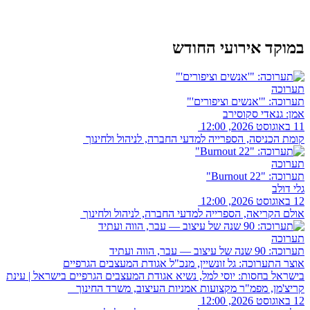
במוקד אירועי החודש
תערוכה
תערוכה: "'אנשים וציפורים'"
אמן: גנאדי סקוסירב
11 באוגוסט 2026, 12:00
קומת הכניסה, הספרייה למדעי החברה, לניהול ולחינוך
תערוכה
תערוכה: "Burnout 22"
גלי דולב
12 באוגוסט 2026, 12:00
אולם הקריאה, הספרייה למדעי החברה, לניהול ולחינוך
תערוכה
תערוכה: 90 שנה של עיצוב — עבר, הווה ועתיד
אוצר התערוכה: גל זונשיין, מנכ"ל אגודת המעצבים הגרפיים
בישראל בחסות: יוסי למל, נשיא אגודת המעצבים הגרפיים בישראל | עינת
קריצ'מן, מפמ"ר מקצועות אמניות העיצוב, משרד החינוך
12 באוגוסט 2026, 12:00