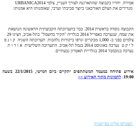
אמירה. יחדיו כקבוצה שהתארגנה לצורך העניין, צלמי URBANICA2014
מגדירים את הצלם האורבאני כיוצר סביבתי וערכי, שאומנותו היא אמנותו.
הקבוצה נוסדה בראשית 2014. כבר בתערוכתה הקבוצתית הראשונה הנושאת
את שמה, שנערכה באפריל 2014 בגלריה "הקיר בחשמל" בתל-אביב, הציגו 29
צלמים בפני כ- 1,000 מבקרים וגרפו ביקורות נלהבות. תערוכתה השניה ק ו נ פ
ל י ק ט נערכה באוגוסט 2014 בנמל תל-אביב. התערוכה השלישית א ו ר ו ת
נערכה בנובמבר 2014 בגלריית תאטרון גבעתיים.
אירוע פתיחה במעמד המשתתפים יתקיים ביום חמישי, 22/1/2015 בשעה
19:00.
לתמונות מתוך האירוע >>
הצטרפו אלינו בפייסבוק