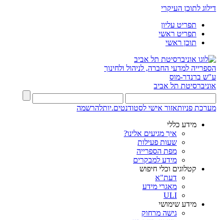
דילוג לתוכן העיקרי
תפריט עליון
תפריט ראשי
תוכן ראשי
הספרייה למדעי החברה, לניהול ולחינוך
ע"ש ברנדר-מוס
אוניברסיטת תל אביב
מערכת פניות
אזור אישי לסטודנטים.יות
להרשמה
מידע כללי
איך מגיעים אלינו?
שעות פעילות
מפת הספרייה
מידע למבקרים
קטלוגים וכלי חיפוש
דעת"א
מאגרי מידע
ULI
מידע שימושי
גישה מרחוק