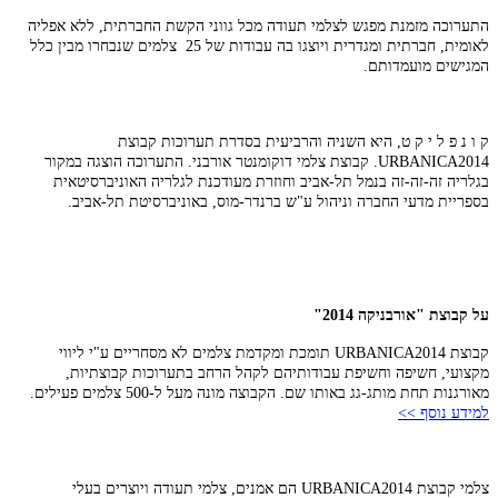
התערוכה מזמנת מפגש לצלמי תעודה מכל גווני הקשת החברתית, ללא אפליה
לאומית, חברתית ומגדרית ויוצגו בה עבודות של 25 צלמים שנבחרו מבין כלל
המגישים מועמדותם.
ק ו נ פ ל י ק ט, היא השניה והרביעית בסדרת תערוכות קבוצת
URBANICA2014. קבוצת צלמי דוקומנטר אורבני. התערוכה הוצגה במקור
בגלריה זה-זה-זה בנמל תל-אביב וחוזרת מעודכנת לגלריה האוניברסיטאית
בספריית מדעי החברה וניהול ע"ש ברנדר-מוס, באוניברסיטת תל-אביב.
על קבוצת "אורבניקה 2014"
קבוצת URBANICA2014 תומכת ומקדמת צלמים לא מסחריים ע"י ליווי
מקצועי, חשיפה וחשיפת עבודותיהם לקהל הרחב בתערוכות קבוצתיות,
מאורגנות תחת מותג-גג באותו שם.
הקבוצה מונה מעל ל-500 צלמים פעילים.
למידע נוסף >>
צלמי קבוצת URBANICA2014 הם אמנים, צלמי תעודה ויוצרים בעלי