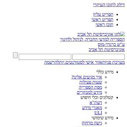
דילוג לתוכן העיקרי
תפריט עליון
תפריט ראשי
תוכן ראשי
הספרייה למדעי החברה, לניהול ולחינוך
ע"ש ברנדר-מוס
אוניברסיטת תל אביב
מערכת פניות
אזור אישי לסטודנטים.יות
להרשמה
מידע כללי
איך מגיעים אלינו?
שעות פעילות
מפת הספרייה
מידע למבקרים
קטלוגים וכלי חיפוש
דעת"א
מאגרי מידע
ULI
מידע שימושי
גישה מרחוק