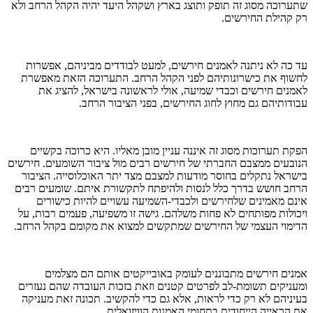
שתערוכה מסוג זה תופק ותוצג בארץ ושקהל היעד יהיה הקהל הרחב ולא
רק קהילת החירשים.
עד כה לא ניתנה לאמנים חירשים, למעט לבודדים מביניהם, אפשרות
לחשוף את כישרונותיהם לפני הקהל הרחב. התערוכה הזאת מאפשרת
לאמנים חירשים וכבדי שמיעה, אולי לראשונה בישראל, להציג את
עבודותיהם גם מחוץ לחוג החירשים, בפני הציבור הרחב.
הפקת תערוכות מסוג זה איננה עניין מובן מאליו. היא כרוכה בקשיים
הנובעים ממצבם החברתי של חירשים רבים מול ציבור השומעים. חירשים
בישראל נתקלים בחוסר מודעות למצבם מצד יתר האוכלוסייה. הציבור
הרחב חושש בדרך כלל לנסות ולהיפתח לתקשורת איתם. שומעים רבים
אינם מאמינים שלחירשים ולכבדי-השמיעה עשויים להיות כישורים
ויכולות מפותחים לא פחות משלהם. גישה זו משפיעה, פעמים רבות, על
הדימוי העצמי של החירשים שמתקשים למצוא את מקומם בקהל הרחב.
אמנים חירשים מתבוננים לעומק באובייקטים אותם הם מצלמים
ומעניקים תשומת-לב לפרטים קטנים וזאת בזכות העובדה שהם נעזרים
בעיניהם לא רק כדי לראות, אלא גם כדי להקשיב. תכונה זאת מעניקה
את הראייה הייחודית בתחומי האמנות הוויזואלית.