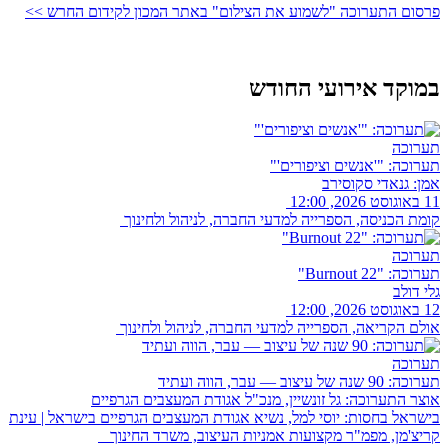
פרסום התערוכה "לשמוע את הצילום" באתר המכון לקידום החרש >>
במוקד אירועי החודש
תערוכה
תערוכה: "'אנשים וציפורים'"
אמן: גנאדי סקוסירב
11 באוגוסט 2026, 12:00
קומת הכניסה, הספרייה למדעי החברה, לניהול ולחינוך
תערוכה
תערוכה: "Burnout 22"
גלי דולב
12 באוגוסט 2026, 12:00
אולם הקריאה, הספרייה למדעי החברה, לניהול ולחינוך
תערוכה
תערוכה: 90 שנה של עיצוב — עבר, הווה ועתיד
אוצר התערוכה: גל זונשיין, מנכ"ל אגודת המעצבים הגרפיים
בישראל בחסות: יוסי למל, נשיא אגודת המעצבים הגרפיים בישראל | עינת
קריצ'מן, מפמ"ר מקצועות אמניות העיצוב, משרד החינוך