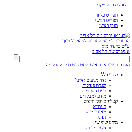
דילוג לתוכן העיקרי
תפריט עליון
תפריט ראשי
תוכן ראשי
הספרייה למדעי החברה, לניהול ולחינוך
ע"ש ברנדר-מוס
אוניברסיטת תל אביב
מערכת פניות
אזור אישי לסטודנטים.יות
להרשמה
מידע כללי
איך מגיעים אלינו?
שעות פעילות
מפת הספרייה
מידע למבקרים
קטלוגים וכלי חיפוש
דעת"א
מאגרי מידע
ULI
מידע שימושי
גישה מרחוק