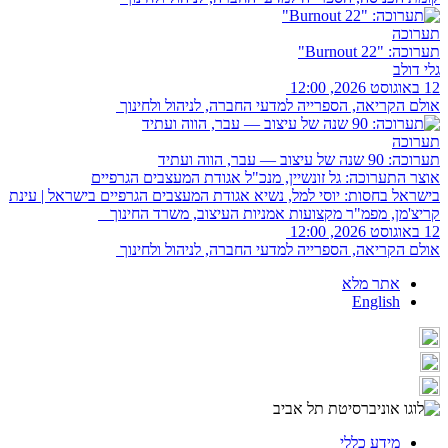
תערוכה
תערוכה: "Burnout 22"
גלי דולב
12 באוגוסט 2026, 12:00
אולם הקריאה, הספרייה למדעי החברה, לניהול ולחינוך
תערוכה
תערוכה: 90 שנה של עיצוב — עבר, הווה ועתיד
אוצר התערוכה: גל זונשיין, מנכ"ל אגודת המעצבים הגרפיים
בישראל בחסות: יוסי למל, נשיא אגודת המעצבים הגרפיים בישראל | עינת
קריצ'מן, מפמ"ר מקצועות אמניות העיצוב, משרד החינוך
12 באוגוסט 2026, 12:00
אולם הקריאה, הספרייה למדעי החברה, לניהול ולחינוך
אתר מלא
English
מידע כללי