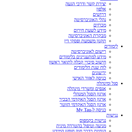
יצירת קשר ודרכי הגעה
אלפון
דרושים
נהלי האוניברסיטה
מכרזים
מידע לשעת חירום
מבקרת האוניברסיטה
תקנון משמעת ופסקי דין
לימודים
רישום לאוניברסיטה
מידע למתעניינים בלימודים
חישוב סיכויי קבלה לתואר ראשון
לוח שנת הלימודים
ידיעונים
כניסה לאזור האישי
סגל ומינהלה
אגפים ומשרדי מינהלה
ארגון הסגל המנהלי
ארגון הסגל האקדמי הבכיר
ארגון הסגל האקדמי הזוטר
כניסה ל-My Tau
נגישות
נגישות בקמפוס
מניעה וטיפול בהטרדה מינית
הנחיות בדבר חוק חופש המידע