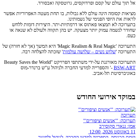
אל תוך עולם של קסם ופרדוקסים, גרוטסקה ואבסורד.
מציאות קסומה הינה עולם ללא גבולות, בו תחת מעטה האפרוריות אפשר
לראות את היופי הפנימי של נשמותינו.
בתערוכה לא תמצאו פאתוס או דרמתיות-יתר. היצירות דומות ללחש
שחודר לנשמה עמוק יותר מצעקה. יש בהן תקווה ולעולם לא שנאה או
כעס.
התערוכה 'Magic Realism & Real Magic' היא המשך (אך לא חזרה) של
התערוכה '
שלוש נשים – שלושה עולמות
' שזכתה להצלחה רבה.
התערוכה מאורגנת על-ידי משתתפי הפרויקט 'Beauty Saves the World'
BSW-ART
-
' והספרייה למדעי החברה ולניהול ע"ש ברנדר-מוס
באוניברסיטת תל-אביב.
במוקד אירועי החודש
תערוכה
תערוכה: "'אנשים וציפורים'"
אמן: גנאדי סקוסירב
11 באוגוסט 2026, 12:00
קומת הכניסה, הספרייה למדעי החברה, לניהול ולחינוך