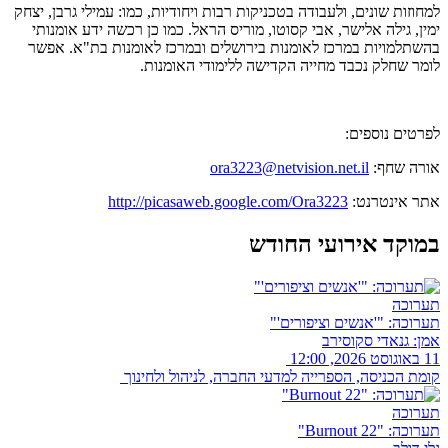
למחוזות שונים, ולעבודה בטכניקות רבות ויחודיות, כמו: עמילי גרבן, יצחק
ימין, גילה אלישר, אבי קסוטו, מוריס הראל. כמו כן רכשה ידע אומנותי
בהשתלמויות במרכז לאומנות בירושלים ובמרכז לאומנות בת"א. אפשר
לומר שחלק נכבד מחייה הקדישה ללימודי האומנות.
לפרטים נוספים:
אורה שחף:
ora3223@netvision.net.il
אתר אינטרנט:
http://picasaweb.google.com/Ora3223
במוקד אירועי החודש
תערוכה
תערוכה: "'אנשים וציפורים'"
אמן: גנאדי סקוסירב
11 באוגוסט 2026, 12:00
קומת הכניסה, הספרייה למדעי החברה, לניהול ולחינוך
תערוכה
תערוכה: "Burnout 22"