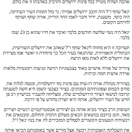
אהבה ושהיה מטייל בכל פינות ירושלים והדביק באהבתו זו את כולם.
יגאל שחף ז"ל היה חובב ירושלים אמיתי, גר מול חומות העיר העתיקה,
היה כתף, משענת, ידיד וחבר לאמו החד הורית, אורה שחף ושותף
לחייהם הקשים.
יגאל היה נשוי שלושה חודשים בלבד ואיבד את חייו שהוא בן 23 שנה
בלבד.
תערוכה זו היא מחווה ליגאל שחף ז"ל שאהב את ירושלים השורשית,
הבתולית והאמיתית, שהתגאה בעיר הכל כך מיוחדת זו ואשר אמו מציירת
את ירושלים ללא לאות מאז הרצח.
ציוריה של אורה אישיים מאוד בצבעוניות רגישה ונגיעות רומנטיות מלאות
אוירה אישית חמה וביתית.
בציוריה מנהלת אורה דו-שיח עם פינות נוף ירושלמיות, ומנסה לגלות את
סודם הכמוס וצפונותיהם המגוונים. בציור בצבעי השמן היא חשה לטענתה
קרובה לנושאי הציור הירושלמיים שלה, ומצליחה להעביר בכישרון רב פן
חדש של העיר ירושלים, אותה היא יוצרת מחדש על פי דרכה.
העיסוק הרב בציור מביא אותה גם לציורים אבסטרקטיים רגשיים ויצריים
מאד, והם ברובם בנושאים הבאים מעולם הדמיון והחלום, ומבטאים את
רגשותיה הטעונים הקשורים לסמלים המזכירים לה את בנה יגאל ז"ל.
את השכלתה האמנותית רכשה אצל מורים אשר באומנותם הביאו אותה