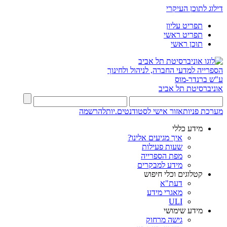
דילוג לתוכן העיקרי
תפריט עליון
תפריט ראשי
תוכן ראשי
הספרייה למדעי החברה, לניהול ולחינוך
ע"ש ברנדר-מוס
אוניברסיטת תל אביב
מערכת פניות
אזור אישי לסטודנטים.יות
להרשמה
מידע כללי
איך מגיעים אלינו?
שעות פעילות
מפת הספרייה
מידע למבקרים
קטלוגים וכלי חיפוש
דעת"א
מאגרי מידע
ULI
מידע שימושי
גישה מרחוק