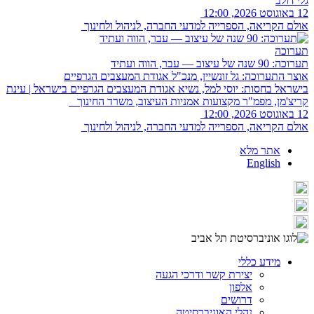
גלי דולב
12 באוגוסט 2026, 12:00
אולם הקריאה, הספרייה למדעי החברה, לניהול ולחינוך
תערוכה
תערוכה: 90 שנה של עיצוב — עבר, הווה ועתיד
אוצר התערוכה: גל זונשיין, מנכ"ל אגודת המעצבים הגרפיים
בישראל בחסות: יוסי למל, נשיא אגודת המעצבים הגרפיים בישראל | עינת
קריצ'מן, מפמ"ר מקצועות אמניות העיצוב, משרד החינוך
12 באוגוסט 2026, 12:00
אולם הקריאה, הספרייה למדעי החברה, לניהול ולחינוך
אתר מלא
English
מידע כללי
יצירת קשר ודרכי הגעה
אלפון
דרושים
נהלי האוניברסיטה