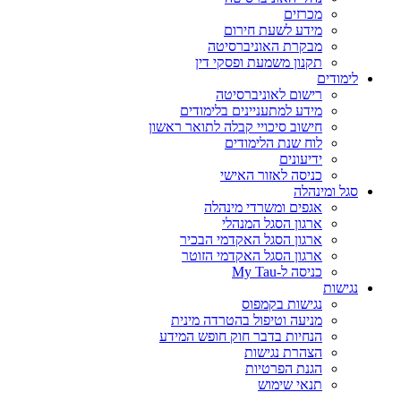
מכרזים
מידע לשעת חירום
מבקרת האוניברסיטה
תקנון משמעת ופסקי דין
לימודים
רישום לאוניברסיטה
מידע למתעניינים בלימודים
חישוב סיכויי קבלה לתואר ראשון
לוח שנת הלימודים
ידיעונים
כניסה לאזור האישי
סגל ומינהלה
אגפים ומשרדי מינהלה
ארגון הסגל המנהלי
ארגון הסגל האקדמי הבכיר
ארגון הסגל האקדמי הזוטר
כניסה ל-My Tau
נגישות
נגישות בקמפוס
מניעה וטיפול בהטרדה מינית
הנחיות בדבר חוק חופש המידע
הצהרת נגישות
הגנת הפרטיות
תנאי שימוש