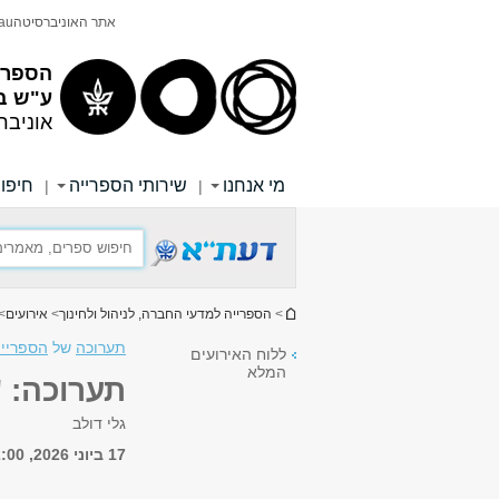
תוכן
תפריט
אתר האוניברסיטה
au
עליון
ראשי
הספריי
ע"ש ב
אוניבר
מי אנחנו
שירותי הספרייה
חיפוש
|
|
הינך נמצא כאן
>
הספרייה למדעי החברה, לניהול ולחינוך
>
אירועים
> 
תערוכה
של
הספרייה
ללוח האירועים
המלא
תערוכה: "Burnout 22
גלי דולב
17 ביוני 2026, 12:00