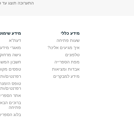
התערוכה תוצג עד סוף 
מידע כללי
מידע שימוש
שעות פתיחה
דעת"א
איך מגיעים אלינו?
מאגרי מידע
טלפונים
גישה מרחוק
מפת הספרייה
חשבון המש
אבדות ומציאות
טפסים מקוונ
מידע למבקרים
רפרנטים/ות 
טופס הזמנת 
רפרנטים/ות
אתר הספריו
ברוכים הבאי
פתיחה
בלוג הספריו