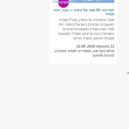
תערוכה
תערוכה: 90 שנה של עיצוב — עבר, הווה
ועתיד
אוצר התערוכה: גל זונשיין, מנכ"ל אגודת
המעצבים הגרפיים בישראל בחסות: יוסי
למל, נשיא אגודת המעצבים הגרפיים
בישראל | עינת קריצ'מן, מפמ"ר מקצועות
אמניות העיצוב, משרד החינוך
12 באוגוסט 2026, 12:00
אולם הקריאה, הספרייה למדעי החברה,
לניהול ולחינוך
ה