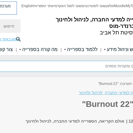
מערכת פ
MyT
Moodle
אלפון
שער לסטודנטים
שער לסגל האקדמי
אתר הספריות
English
ה למדעי החברה, לניהול ולחינוך
חיפוש
רנדר-מוס
סיטת תל אביב
חיפוש באתר ז
 וניהול מידע
ללמוד בספרייה
מה קורה בספרייה
צור קש
|
|
|
תערוכה: "Burnout 22"
 למדעי החברה, לניהול ולחינוך
"
אולם הקריאה, הספרייה למדעי החברה, לניהול ולחינוך