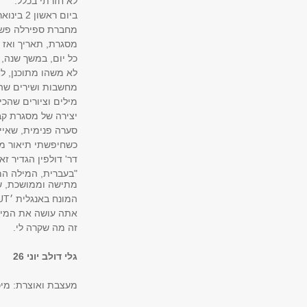
לא חזרתי בכלל.
ביום ראשון 2 בינואר 2022 התחלתי את היומן.
מחברת ספירלה פשוט
מסגרת, תאריך ואז מ
כל יום, במשך שנה, 
לא משהו מתוכנן, לא
מחשבות ושירים שהר
מילים וציורים שהכ
יצירה של מסגרת קבו
סערה פנימית, שאיי
כשחיפשתי תיאור מקצוע
דר' דולפין הגדיר זא
"בעברית, המילה המ
מתישה וממושכת, של
המונח באנגלית ׳BURNOUT׳ מדייק את החוויה.
אתה עושה את המיטב
זה מה שקרה לי.
גלי דולב יוני 26
מעצבת ואוצרת: מיכ