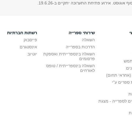
אוגוסט. אירוע פתיחת התערוכה יתקיים ב-19.6.26.
י
שירותי ספרייה
רשתות חברתיות
השאלה
פייסבוק
הדרכות בספרייה
אינסטגרם
השאלה בינספרייתית ואספקת
יוטיוב
פרסומים
תמש
השאלה בינספרייתית / טופס
ים
לאורחים
(אחראי תחום)
ספרים ע"י
ת
ם לספרייה - מצגת
ת