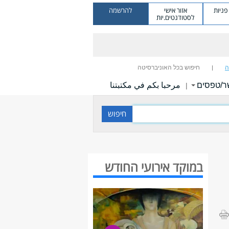
ניות
אזור אישי
להרשמה
לסטודנטים.יות
ה
חיפוש בכל האוניברסיטה
ר/טפסים
مرحبا بكم في مكتبتنا
|
במוקד אירועי החודש