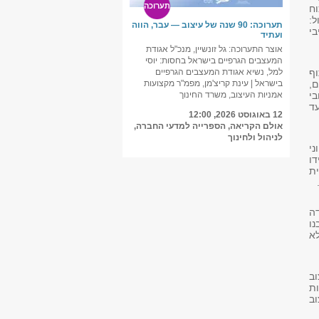
תערוכה
וח
ל:
תערוכה: 90 שנה של עיצוב — עבר, הווה
בי
ועתיד
אוצר התערוכה: גל זונשיין, מנכ"ל אגודת
המעצבים הגרפיים בישראל בחסות: יוסי
וף
למל, נשיא אגודת המעצבים הגרפיים
,
בישראל | עינת קריצ'מן, מפמ"ר מקצועות
י
אמניות העיצוב, משרד החינוך
מת הבולטות והבולטים שפעלו בישראל מ‑1935 ועד
12 באוגוסט 2026, 12:00
אולם הקריאה, הספרייה למדעי החברה,
לניהול ולחינוך
ני
דו
ית
דה
נו
לא
וב
ות
וב