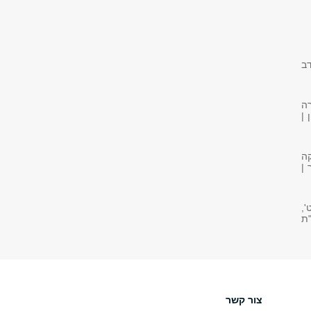
דב
רה
 |
קה
 |
',
"ת
צור קשר