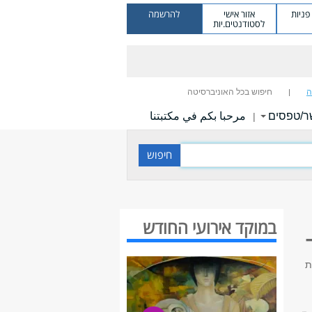
ניות
אזור אישי
להרשמה
לסטודנטים.יות
ה
חיפוש בכל האוניברסיטה
ר/טפסים
مرحبا بكم في مكتبتنا
|
במוקד אירועי החודש
ת