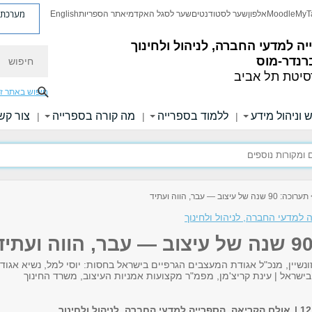
מערכת פ
MyT
Moodle
אלפון
שער לסטודנטים
שער לסגל האקדמי
אתר הספריות
English
ה למדעי החברה, לניהול ולחינוך
חיפוש
רנדר-מוס
סיטת תל אביב
חיפוש באתר ז
 וניהול מידע
ללמוד בספרייה
מה קורה בספרייה
צור קש
|
|
|
רוכה: 90 שנה של עיצוב — עבר, הווה ועתיד
 למדעי החברה, לניהול ולחינוך
ונשיין, מנכ"ל אגודת המעצבים הגרפיים בישראל בחסות: יוסי למל, נשיא אגוד
ישראל | עינת קריצ'מן, מפמ"ר מקצועות אמניות העיצוב, משרד החינוך
אולם הקריאה, הספרייה למדעי החברה, לניהול ולחינוך