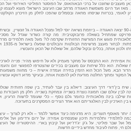
אן מעצבים שחונכו על ברכי הבאוהאוס, על הפוסטר הפוליטי האירופי ועל הכ
י. מאז ועד היום משמשת האגודה מרחב שבו העיצוב הישראלי מוצא לעצמו קו
ון לאומי, בכרזות שניסחו מחאה ובסמלים שהפכו לחלק מן הזיכרון הקולקטי
במסגרת ציון שנת ה‑90 יצאה האגודה – ביוזמת נשיאה יוסי למל ומנכל האגודה גל זונשיין, ובשית
פרויקט שמתחיל בשאלה פרובוקטיבית: מה קורה כשדור שגדל על מסכים
 מלאכותית פוגש את המורשת החזותית שקדמה לו? מעל מאה תלמידים מרחב
הארץ קיבלו בריף פתוח: לבחור מעצב מרשי
תו ולכוון אותה, בכלים ובקול שלהם, אל שאלות של הכאן והעכשיו.
ת אמיתית. הוא התבסס על מחקר מעמיק ולא על חיפוש מהיר: פנייה לארכיו
וח שאלות. הוא כלל שיחות עם מעצבים בכירים שהצטרפו למפגשי זום והעמי
הדור הבא. מעל הכול הוא הזמין בחירה ועמדה אישית – כי מחווה משמעות
ל המקור ומתוך החלטה מודעת לאן להפנות אותה, ובעיקר מדוע דווקא עכשיו.
שיח בין־דורי דרך העיצוב: דיאלוג בין עבר לעתיד, בין שפה חזותית שנול
 לבין עולם שבו תמונה נוצרת בשנייה ונמחקת בשנייה. חלק מן העבודות נב
ות שילבו בינה מלאכותית כחומר גלם נוסף – כלי שעומד לרשות הרעיון, ו
 בין הארכיון לבין האלגוריתם הוא אחד הצירים המסקרנים בתערוכה.
 יותר מאוסף תוצרים; היא מדגימה כיצד אפשר ללמד – ולא רק לצרוך – עיצ
במה לתלמידי ותלמידות תיכון שמנסחים אמירה: על ירום ורדימון ועל אלימ
מל ועל שבר פוליטי, על ג'ק יג'דז’יאן ועל קיבוץ בארי. ההיסטוריה של העיצ
לם חי, פתוח לעיבוד מחדש בידיים חדשות.