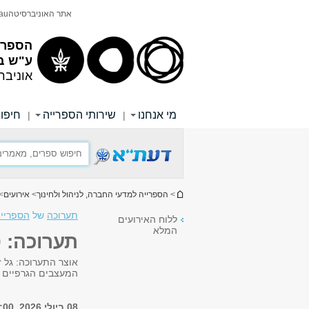
תוכן
תפריט
אתר האוניברסיטה
au
עליון
ראשי
הספריי
ע"ש ב
אוניבר
מי אנחנו
שירותי הספרייה
חיפוש
|
|
הינך נמצא כאן
>
הספרייה למדעי החברה, לניהול ולחינוך
>
אירועים
> תע
תערוכה
של
הספרייה
ללוח האירועים
המלא
תערוכה: 90 שנה של עיצוב — עבר, הווה ועתיד
אוצר התערוכה: גל ז
המעצבים הגרפיים ב
08 ביולי 2026, 12:00