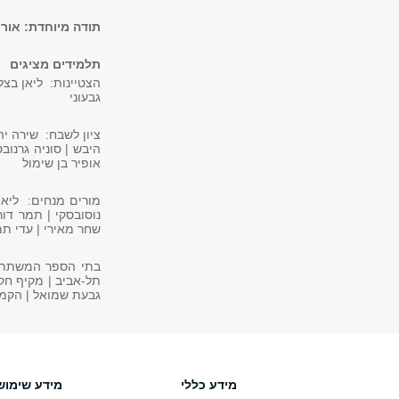
תודה מיוחדת: אורי
תלמידים מציגים
הצטיינות: ליאן בצלא
גבעוני
ציון לשבח: שירה יהב
היבש | סוניה גרנובסק
אופיר בן שימול
מורים מנחים: ליאור
נוסובסקי | תמר דור 
שחר מאירי | עדי תמ
בתי הספר המשתתפים
תל-אביב | מקיף חקלא
גבעת שמואל | הקמפוס
מידע כללי
מידע שימוש