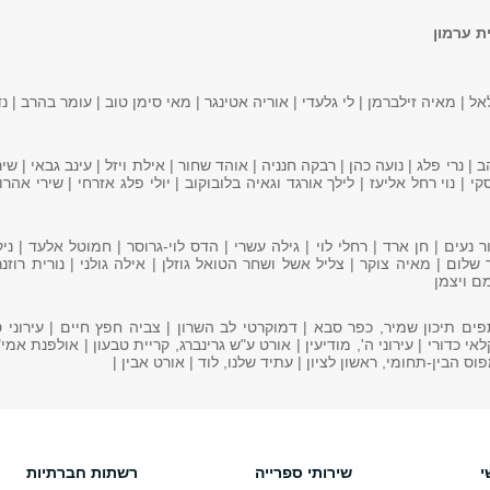
ת ערמון
ל | מאיה זילברמן | לי גלעדי | אוריה אטינגר | מאי סימן טוב | עומר בהרב | נ
 | נרי פלג | נועה כהן | רבקה חנניה | אוהד שחור | אילת ויזל | עינב גבאי | שי
י | נוי רחל אליעז | לילך אורגד וגאיה בלובוקוב | יולי פלג אזרחי | שירי אהרון
 נעים | חן ארד | רחלי לוי | גילה עשרי | הדס לוי-גרוסר | חמוטל אלעד | ני
שלום | מאיה צוקר | צליל אשל ושחר הטואל גוזלן | אילה גולני | נורית רוזנר
ם ויצמן
 תיכון שמיר, כפר סבא | דמוקרטי לב השרון | צביה חפץ חיים | עירוני ט
י כדורי | עירוני ה', מודיעין | אורט ע"ש גרינברג, קריית טבעון | אולפנת אמי
 הבין-תחומי, ראשון לציון | עתיד שלנו, לוד | אורט אבין |
י
שירותי ספרייה
רשתות חברתיות