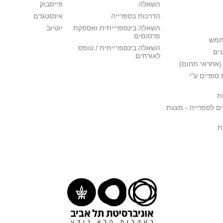
השאלה
פייסבוק
הדרכות בספרייה
אינסטגרם
השאלה בינספרייתית ואספקת
יוטיוב
פרסומים
תמש
השאלה בינספרייתית / טופס
ים
לאורחים
(אחראי תחום)
ספרים ע"י
ת
ם לספרייה - מצגת
ת