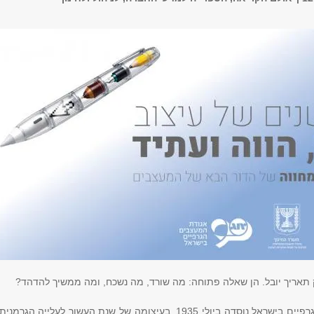
 תאריך יובל. הן שאלה פתוחה: מה שורד, מה נשכח, ומה ממשיך להדהד?
אגודת המעצבים הגרפיים בישראל נוסדה ביולי 1935, בעיצומה של שנת העשור לעלייה הגרמנ