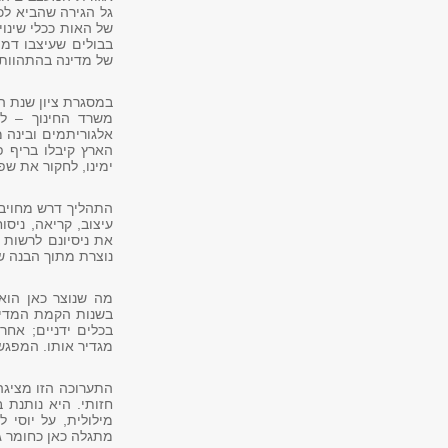
גל הגירה שהביא לכ
של האות ככלי שינו
בבולים שעיצבו דמי
של מדינה בהתהוות.
משרד החינוך – ל
אלגוריתמים ובינה
ימינו, לחקור את שפ
התהליך דרש מחויבו
עיצוב, קריאה, ניס
את ניסיונם לרשות 
נוצרת מתוך הבנה ש
מה שנוצר כאן הוא 
בשנות הקמת המדינה
בכלים ידניים; אחר
מגדיר אותו. המפגש
התערוכה הזו מציגה
חזותי. היא נותנת 
מילולית, על יוסי ל
מתגלה כאן כחומר ג