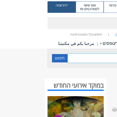
ניות
אזור אישי
להרשמה
לסטודנטים.יות
ה
חיפוש בכל האוניברסיטה
/טפסים
مرحبا بكم في مكتبتنا
|
במוקד אירועי החודש