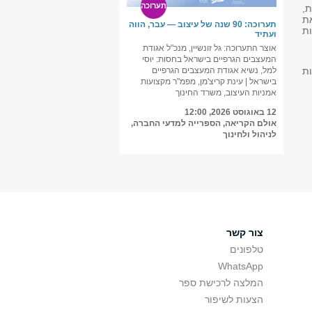
תערוכה
ת,
את
תערוכה: 90 שנה של עיצוב — עבר, הווה
ת
ועתיד
אוצר התערוכה: גל זונשיין, מנכ"ל אגודת
המעצבים הגרפיים בישראל בחסות: יוסי
ות
למל, נשיא אגודת המעצבים הגרפיים
בישראל | עינת קריצ'מן, מפמ"ר מקצועות
אמניות העיצוב, משרד החינוך
12 באוגוסט 2026, 12:00
אולם הקריאה, הספרייה למדעי החברה,
לניהול ולחינוך
צור קשר
טלפונים
WhatsApp
המלצה לרכישת ספר
הצעות לשיפור