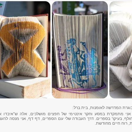
בוגרת המדרשה לאומנות, בית ברל:
 אני מתמקדת במסע וחקר אינטימי של חפצים מושלכים, אלה ש"איבדו א
 חולף, בעיקר בספרים. דרך העבודה שלי עם הספרים, דף דף, אני מנסה להענ
 רוח חיים מחודשת.