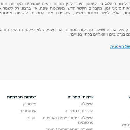
 ליצור דיאלוג בין קיפאון העבר לבין ההווה. דפים שהצהיבו מקריאה חוזר
שאות סימני זמן, מקבלים הקשר חדש, משמעות שונה. אין ברצוני רק לשמר 
ומר, אלא ליצור טרנספורמציה, שהופכת את הספרים לישויות אמנותיו
קיפול, גזירה ושילוב טכניקות נוספות, אני מעניקה לאובייקטים הישנים נרא
בנרטיבים ויזואליים בלתי צפויים".
של האמנית
י
שירותי ספרייה
רשתות חברתיות
השאלה
פייסבוק
הדרכות בספרייה
אינסטגרם
השאלה בינספרייתית ואספקת
יוטיוב
פרסומים
תמש
השאלה בינספרייתית / טופס