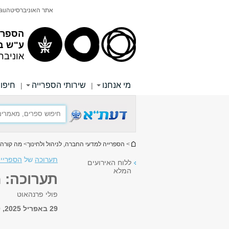
תוכן
תפריט
אתר האוניברסיטה
au
עליון
ראשי
הספריי
ע"ש ב
אוניבר
מי אנחנו
שירותי הספרייה
חיפוש
|
|
הינך נמצא כאן
>
הספרייה למדעי החברה, לניהול ולחינוך
>
מה קורה 
תערוכה
של
הספרייה
ללוח האירועים
המלא
תערוכה: Reappropriation שימוש מחודש
פולי פרנהאוט
29 באפריל 2025, 12:00