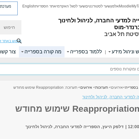
מערכת פ
MyT
Moodle
אלפון
שער לסטודנטים
שער לסגל האקדמי
אתר הספריות
English
ה למדעי החברה, לניהול ולחינוך
חיפוש
רנדר-מוס
סיטת תל אביב
חיפוש באתר ז
 וניהול מידע
ללמוד בספרייה
מה קורה בספרייה
צור קשר
|
בספרייה
>
אירועים
>
תערוכות
>
אירועים
> תערוכה: Reappropriation שימוש מחודש
 למדעי החברה, לניהול ולחינוך
דלפק היעץ, הספרייה למדעי החברה, לניהול ולחינוך