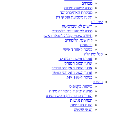
מכרזים
מידע לשעת חירום
מבקרת האוניברסיטה
תקנון משמעת ופסקי דין
לימודים
רישום לאוניברסיטה
מידע למתעניינים בלימודים
חישוב סיכויי קבלה לתואר ראשון
לוח שנת הלימודים
ידיעונים
כניסה לאזור האישי
סגל ומינהלה
אגפים ומשרדי מינהלה
ארגון הסגל המנהלי
ארגון הסגל האקדמי הבכיר
ארגון הסגל האקדמי הזוטר
כניסה ל-My Tau
נגישות
נגישות בקמפוס
מניעה וטיפול בהטרדה מינית
הנחיות בדבר חוק חופש המידע
הצהרת נגישות
הגנת הפרטיות
תנאי שימוש