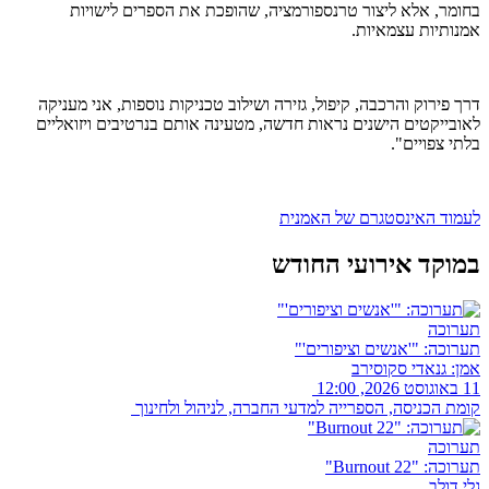
בחומר, אלא ליצור טרנספורמציה, שהופכת את הספרים לישויות
אמנותיות עצמאיות.
דרך פירוק והרכבה, קיפול, גזירה ושילוב טכניקות נוספות, אני מעניקה
לאובייקטים הישנים נראות חדשה, מטעינה אותם בנרטיבים ויזואליים
בלתי צפויים".
לעמוד האינסטגרם של האמנית
במוקד אירועי החודש
תערוכה
תערוכה: "'אנשים וציפורים'"
אמן: גנאדי סקוסירב
11 באוגוסט 2026, 12:00
קומת הכניסה, הספרייה למדעי החברה, לניהול ולחינוך
תערוכה
תערוכה: "Burnout 22"
גלי דולב