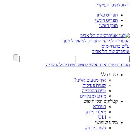
דילוג לתוכן העיקרי
תפריט עליון
תפריט ראשי
תוכן ראשי
הספרייה למדעי החברה, לניהול ולחינוך
ע"ש ברנדר-מוס
אוניברסיטת תל אביב
מערכת פניות
אזור אישי לסטודנטים.יות
להרשמה
מידע כללי
איך מגיעים אלינו?
שעות פעילות
מפת הספרייה
מידע למבקרים
קטלוגים וכלי חיפוש
דעת"א
מאגרי מידע
ULI
מידע שימושי
גישה מרחוק