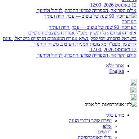
12 באוגוסט 2026, 12:00
אולם הקריאה, הספרייה למדעי החברה, לניהול ולחינוך
תערוכה
תערוכה: 90 שנה של עיצוב — עבר, הווה ועתיד
אוצר התערוכה: גל זונשיין, מנכ"ל אגודת המעצבים הגרפיים
בישראל בחסות: יוסי למל, נשיא אגודת המעצבים הגרפיים בישראל | עינת
קריצ'מן, מפמ"ר מקצועות אמניות העיצוב, משרד החינוך
12 באוגוסט 2026, 12:00
אולם הקריאה, הספרייה למדעי החברה, לניהול ולחינוך
אתר מלא
English
מידע כללי
יצירת קשר ודרכי הגעה
אלפון
דרושים
נהלי האוניברסיטה