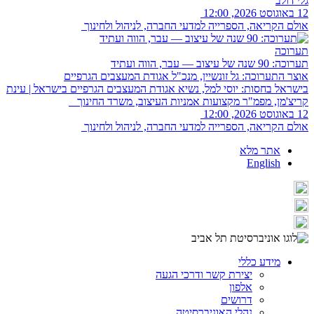
גלי דולב
12 באוגוסט 2026, 12:00
אולם הקריאה, הספרייה למדעי החברה, לניהול ולחינוך
תערוכה
תערוכה: 90 שנה של עיצוב — עבר, הווה ועתיד
אוצר התערוכה: גל זונשיין, מנכ"ל אגודת המעצבים הגרפיים
בישראל בחסות: יוסי למל, נשיא אגודת המעצבים הגרפיים בישראל | עינת
קריצ'מן, מפמ"ר מקצועות אמניות העיצוב, משרד החינוך
12 באוגוסט 2026, 12:00
אולם הקריאה, הספרייה למדעי החברה, לניהול ולחינוך
אתר מלא
English
מידע כללי
יצירת קשר ודרכי הגעה
אלפון
דרושים
נהלי האוניברסיטה