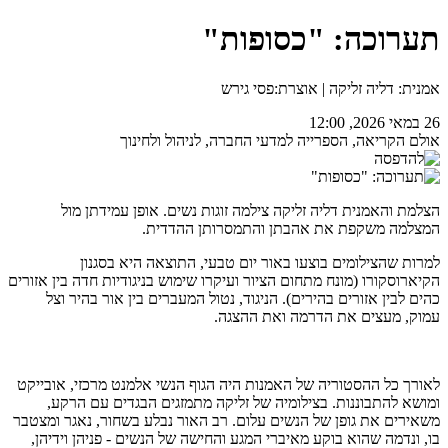
תערוכה: "כסופות"
אמנית: דליה זליקה | אוצרת:פסי גירש
26 במאי 2026, 12:00
אולם הקריאה, הספרייה למדעי החברה, לניהול ולחינוך
הצלמת והאמנית דליה זליקה צילמה זוגות נשים. אופן עמידתן מול
המצלמה משקפת את אהבתן והתמסרותן ההדדית.
למרות שהצילומים בוצעו באור יום טבעי, התוצאה היא בסגנון
הקיארוסקורו (מונח מתחום הציור ועיקרו שימוש בניגודיות חדה בין אזורים
כהים לבין אזורים בהירים). הניגוד, נטול המעברים בין אור בהיר וצל
עמוק, מעצים את הדרמה ואת ההצגה.
לאורך כל ההסטוריה של האמנות היה הגוף הנשי אלמנט מרכזי, אובייקט
ומושא להתבוננות. בצילומיה של זליקה מתמזגים הבגדים עם הרקע,
משאירים את גופן של הנשים עלום. רב האור נבלע בשחור, נאגר ומצטבר
בו, ונדמה שהוא בוקע מאיברי המגע והחישה של הנשים - פניהן וידיהן,