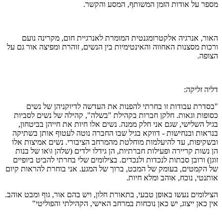
מספר על אודות הזמן המשותף, המסע והקשר.
האור, אנרגיה אלקטרומגנטית המומרת לאנרגיית חום, מקרינה נועם
ורכות מסצנות האחווה והאינטימיות בין הנשים, זוהרת ומפיצה אור גם על
הצופה.
דליה זליקה:
"בסדרת עבודות זו בחרתי להפנות את העדשה לדיוקניהן של נשים
כסופות וגאות. חלקן חברות בקהילת "בשלה", קהילה של נשים לסביות
בגיל השלישי, שגם אני חלק ממנה. נשים אלו חיות את חייהן בביטחון,
בנראות ובנחישות - דווקא בגיל שבו החברה נוטה לעטוף אותן בשתיקה
ובשקיפות, עד להיעלמות מוחלטת מהמרחב הציבורי. נשים אמיצות אלו
הן נשות קריירה ופעילות חברתיות, הן גידלו ילדים (שלהן ו\או של בנות
זוגן) ורובן סבתות לנכדות ולנכדים. בצילומים שלי בחרתי להביט ביופיים
של הקמטים, בעומק של המבט, ברוך של המגע. אני בוחרת להראות קיום
אותנטי, נוכח, אוהב ומלא חיות.
הצילומים נעשו באופן טבעי, בתאורת חלון, ויש בהם אור, גוף ומבט אוהב.
אין כאן ייצוג, יש כאן נוכחות במרחב האישי, הקהילתי והפוליטי"