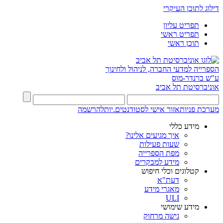
דילוג לתוכן העיקרי
תפריט עליון
תפריט ראשי
תוכן ראשי
הספרייה למדעי החברה, לניהול ולחינוך
ע"ש ברנדר-מוס
אוניברסיטת תל אביב
מערכת פניות
אזור אישי לסטודנטים.יות
להרשמה
מידע כללי
איך מגיעים אלינו?
שעות פעילות
מפת הספרייה
מידע למבקרים
קטלוגים וכלי חיפוש
דעת"א
מאגרי מידע
ULI
מידע שימושי
גישה מרחוק