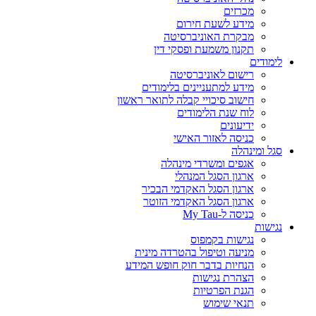
מכרזים
מידע לשעת חירום
מבקרת האוניברסיטה
תקנון משמעת ופסקי דין
לימודים
רישום לאוניברסיטה
מידע למתעניינים בלימודים
חישוב סיכויי קבלה לתואר ראשון
לוח שנת הלימודים
ידיעונים
כניסה לאזור האישי
סגל ומינהלה
אגפים ומשרדי מינהלה
ארגון הסגל המנהלי
ארגון הסגל האקדמי הבכיר
ארגון הסגל האקדמי הזוטר
כניסה ל-My Tau
נגישות
נגישות בקמפוס
מניעה וטיפול בהטרדה מינית
הנחיות בדבר חוק חופש המידע
הצהרת נגישות
הגנת הפרטיות
תנאי שימוש