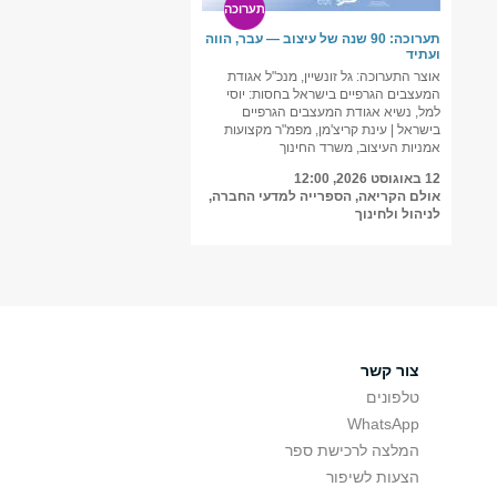
תערוכה
תערוכה: 90 שנה של עיצוב — עבר, הווה
ועתיד
אוצר התערוכה: גל זונשיין, מנכ"ל אגודת
המעצבים הגרפיים בישראל בחסות: יוסי
למל, נשיא אגודת המעצבים הגרפיים
בישראל | עינת קריצ'מן, מפמ"ר מקצועות
אמניות העיצוב, משרד החינוך
12 באוגוסט 2026, 12:00
אולם הקריאה, הספרייה למדעי החברה,
לניהול ולחינוך
צור קשר
טלפונים
WhatsApp
המלצה לרכישת ספר
הצעות לשיפור