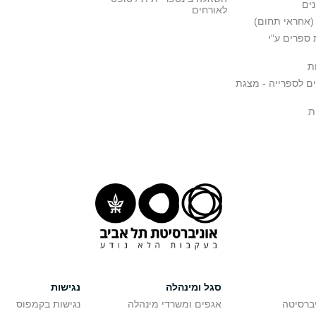
ים
לאורחים
(אחראי תחום)
ספרים ע"י
ת
ם לספרייה - מצגת
ת
סגל ומינהלה
נגישות
יברסיטה
אגפים ומשרדי מינהלה
נגישות בקמפוס