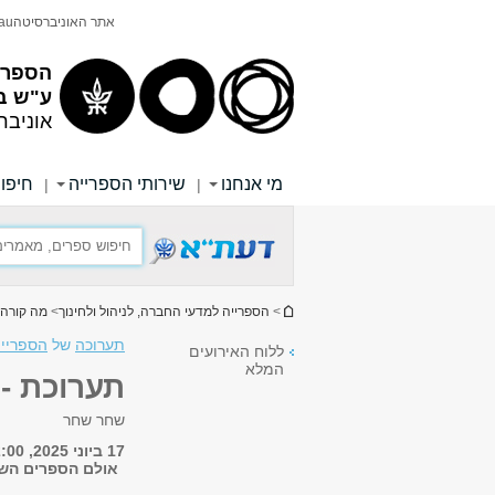
תוכן
תפריט
אתר האוניברסיטה
au
עליון
ראשי
הספריי
ע"ש ב
אוניבר
מי אנחנו
שירותי הספרייה
חיפוש
|
|
הינך נמצא כאן
>
הספרייה למדעי החברה, לניהול ולחינוך
>
מה קורה 
תערוכה
של
הספרייה
ללוח האירועים
המלא
תערוכת -
שחר שחר
17 ביוני 2025, 12:00
אולם הספרים השמ