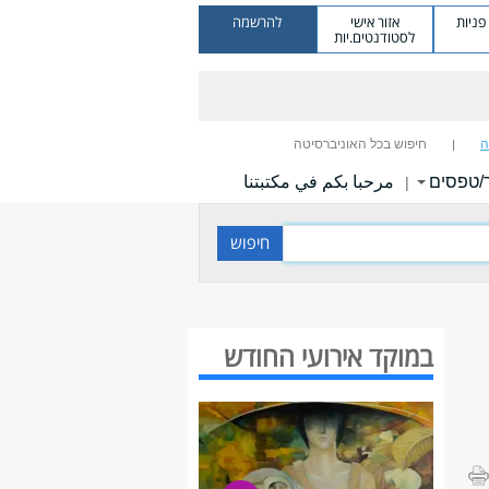
ניות
אזור אישי
להרשמה
לסטודנטים.יות
ה
חיפוש בכל האוניברסיטה
/טפסים
مرحبا بكم في مكتبتنا
|
במוקד אירועי החודש