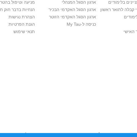
יינים בלימודים
ארגון הסגל המנהלי
מניעה וטיפול בהטר
י קבלה לתואר ראשון
ארגון הסגל האקדמי הבכיר
הנחיות בדבר חוק ח
ימודים
ארגון הסגל האקדמי הזוטר
הצהרת נגישות
כניסה ל-My Tau
הגנת הפרטיות
 האישי
תנאי שימוש
ות יוצרים. אם בבעלותך זכויות יוצרים בתכנים שנמצאים פה ו/או השימוש