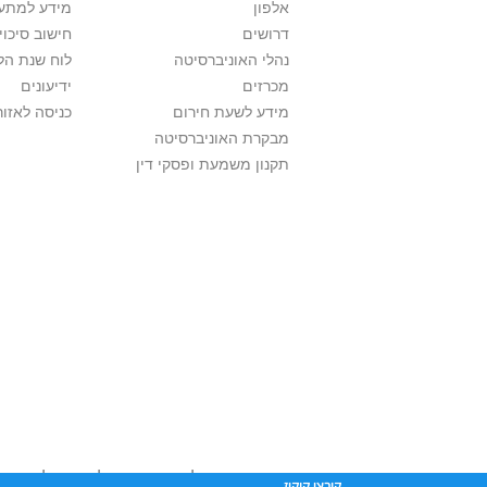
אלפון
מידע למתענ
דרושים
חישוב סיכוי
נהלי האוניברסיטה
לוח שנת הל
מכרזים
ידיעונים
מידע לשעת חירום
כניסה לאזור
מבקרת האוניברסיטה
תקנון משמעת ופסקי דין
אוניברסיטת תל אביב עושה כל מאמץ לכבד זכוי
קובצי קוקיז