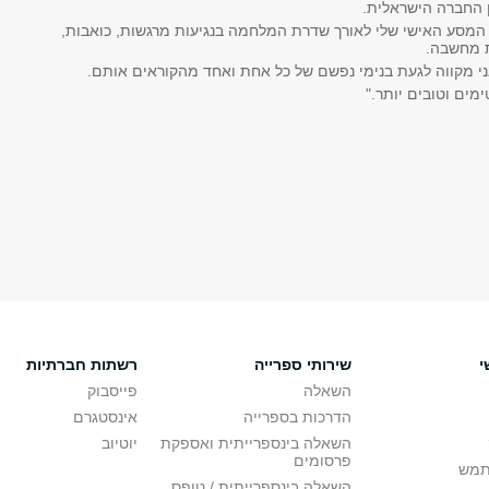
ן החברה הישראלית.
המסע האישי שלי לאורך שדרת המלחמה בנגיעות מרגשות, כואבות,
ת מחשבה.
י מקווה לגעת בנימי נפשם של כל אחת ואחד מהקוראים אותם.
מים וטובים יותר."
י
שירותי ספרייה
רשתות חברתיות
השאלה
פייסבוק
הדרכות בספרייה
אינסטגרם
השאלה בינספרייתית ואספקת
יוטיוב
פרסומים
תמש
השאלה בינספרייתית / טופס