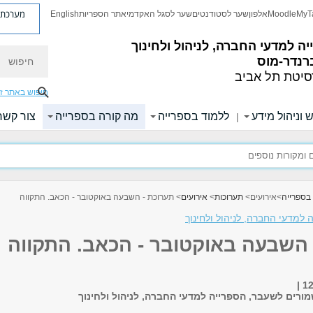
מערכת פ
MyT
Moodle
אלפון
שער לסטודנטים
שער לסגל האקדמי
אתר הספריות
English
ה למדעי החברה, לניהול ולחינוך
חיפוש
רנדר-מוס
סיטת תל אביב
חיפוש באתר ז
 וניהול מידע
ללמוד בספרייה
מה קורה בספרייה
צור קשר
|
בספרייה
>
אירועים
>
תערוכות
>
אירועים
> תערוכת - השבעה באוקטובר - הכאב. התקווה
 למדעי החברה, לניהול ולחינוך
 השבעה באוקטובר - הכאב. התקווה
ורים לשעבר, הספרייה למדעי החברה, לניהול ולחינוך