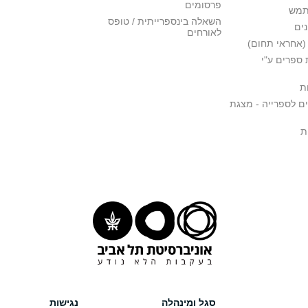
פרסומים
תמש
השאלה בינספרייתית / טופס
ים
לאורחים
(אחראי תחום)
ספרים ע"י
ת
ם לספרייה - מצגת
ת
סגל ומינהלה
נגישות