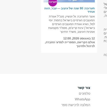
תערוכה
ל
י
תערוכה: 90 שנה של עיצוב — עבר, הווה
ים
ועתיד
ה,
אוצר התערוכה: גל זונשיין, מנכ"ל אגודת
המעצבים הגרפיים בישראל בחסות: יוסי
למל, נשיא אגודת המעצבים הגרפיים
בישראל | עינת קריצ'מן, מפמ"ר מקצועות
יה
אמניות העיצוב, משרד החינוך
ם
.
12 באוגוסט 2026, 12:00
ת
אולם הקריאה, הספרייה למדעי החברה,
לניהול ולחינוך
כה
צור קשר
טלפונים
WhatsApp
המלצה לרכישת ספר