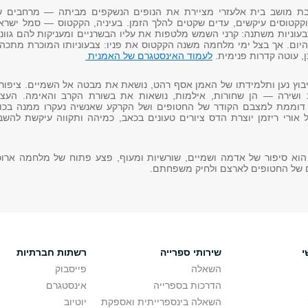
בת מושב בית אלעזרי מציירת את הנופים הנשקפים מביתה — מרחבים ש
קקטוסים עיקשים, עדים שקטים להלך הזמן. בעיניה, הקקטוס — סמל ישראל
וניות משתנה: קרני השמש מלטפות את עליו הבשרניים ומעניקות להם גוונ
היום. אך בצל ימי מלחמה משנה הקקטוס את פניו: צבעוניותו המוכרת מתכה
ן, עוטה קדרות פנימית.
לעמוד האינסטגרם של האמנית
בוץ נען ותלמידתו של האמן אסף רהט, נושאת את מבטה אל השמיים. ציפור
 ושירה — הן שחורות, אילמות, נושאות את בשורת הקרב והאימה. העצי
 דוממת למצבם הקודר של החטופים ושל הקרקע שאנשיה נעקרו ממנה בכוח
אורי ריזמן יוצרת הדס ציורים טעונים בכאב, כמיהה ותקווה עיקשת להשב
" הוא סיפור של אדמה ושמיים, שורשיות ומעוף, פצע פתוח של מלחמה ארו
ם של החטופים לארצם ולחיק משפחתם.
י
שירותי ספרייה
רשתות חברתיות
השאלה
פייסבוק
הדרכות בספרייה
אינסטגרם
השאלה בינספרייתית ואספקת
יוטיוב