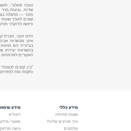
טובה פאלצ'י, תוש
שדות, גבעות מרר ו
מוכר — מתגלה בצבע
שונים לאורך שעות 
וראשו הדוקרני מורכ
הדס זהבי, חברת קי
אינן מבשרות אביב
בציוריה הם מחווה
בהשראת יצירתו של 
העקורים לאדמתם.
"בין קוצים לנוצות
ותקווה עזה לחזרת
מידע כללי
מידע שימוש
שעות פתיחה
דעת"א
איך מגיעים אלינו?
מאגרי מידע
טלפונים
גישה מרחוק