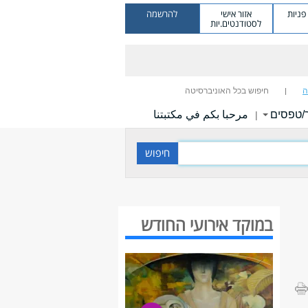
ניות
אזור אישי
להרשמה
לסטודנטים.יות
ה
חיפוש בכל האוניברסיטה
/טפסים
مرحبا بكم في مكتبتنا
|
במוקד אירועי החודש