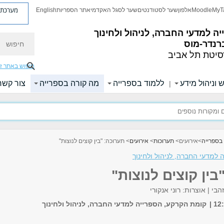
מערכת פ
MyT
Moodle
אלפון
שער לסטודנטים
שער לסגל האקדמי
אתר הספריות
English
ה למדעי החברה, לניהול ולחינוך
חיפוש
רנדר-מוס
סיטת תל אביב
חיפוש באתר ז
 וניהול מידע
ללמוד בספרייה
מה קורה בספרייה
צור קשר
|
בספרייה
>
אירועים
>
תערוכות
>
אירועים
> תערוכה: "בין קוצים לנוצות"
 למדעי החברה, לניהול ולחינוך
בין קוצים לנוצות"
בי | אוצרות: רוני אנקורי
קומת הקרקע, הספרייה למדעי החברה, לניהול ולחינוך