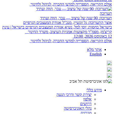
אולם הקריאה, הספרייה למדעי החברה, לניהול ולחינוך
תערוכה
תערוכה: 90 שנה של עיצוב — עבר, הווה ועתיד
אוצר התערוכה: גל זונשיין, מנכ"ל אגודת המעצבים הגרפיים
בישראל בחסות: יוסי למל, נשיא אגודת המעצבים הגרפיים בישראל | עינת
קריצ'מן, מפמ"ר מקצועות אמניות העיצוב, משרד החינוך
12 באוגוסט 2026, 12:00
אולם הקריאה, הספרייה למדעי החברה, לניהול ולחינוך
אתר מלא
English
מידע כללי
יצירת קשר ודרכי הגעה
אלפון
דרושים
נהלי האוניברסיטה
מכרזים