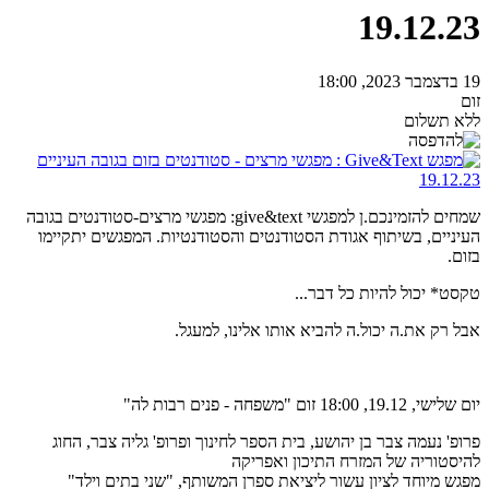
19.12.23
19 בדצמבר 2023, 18:00
זום
ללא תשלום
שמחים להזמינכם.ן למפגשי give&text: מפגשי מרצים-סטודנטים בגובה
העיניים, בשיתוף אגודת הסטודנטים והסטודנטיות. המפגשים יתקיימו
בזום.
טקסט* יכול להיות כל דבר...
אבל רק את.ה יכול.ה להביא אותו אלינו, למעגל.
יום שלישי, 19.12, 18:00 זום "משפחה - פנים רבות לה"
פרופ' נעמה צבר בן יהושע, בית הספר לחינוך ופרופ' גליה צבר, החוג
להיסטוריה של המזרח התיכון ואפריקה
מפגש מיוחד לציון עשור ליציאת ספרן המשותף, "שני בתים וילד"