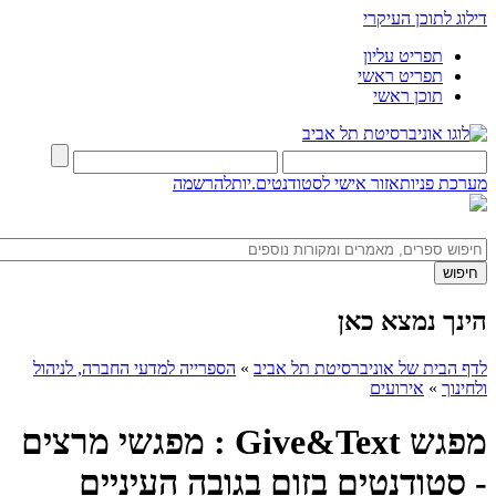
דילוג לתוכן העיקרי
תפריט עליון
תפריט ראשי
תוכן ראשי
מערכת פניות
אזור אישי לסטודנטים.יות
להרשמה
הינך נמצא כאן
לדף הבית של אוניברסיטת תל אביב
»
הספרייה למדעי החברה, לניהול
ולחינוך
»
אירועים
מפגש Give&Text : מפגשי מרצים
- סטודנטים בזום בגובה העיניים