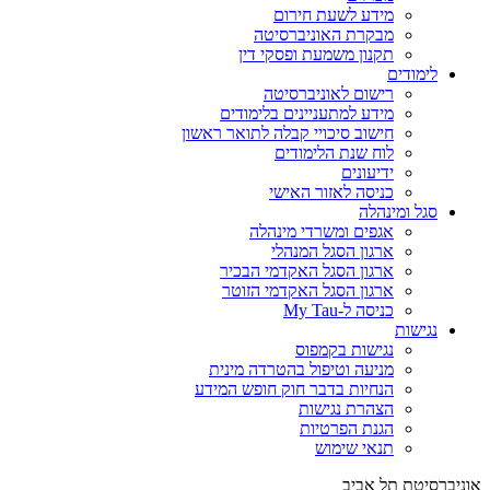
מידע לשעת חירום
מבקרת האוניברסיטה
תקנון משמעת ופסקי דין
לימודים
רישום לאוניברסיטה
מידע למתעניינים בלימודים
חישוב סיכויי קבלה לתואר ראשון
לוח שנת הלימודים
ידיעונים
כניסה לאזור האישי
סגל ומינהלה
אגפים ומשרדי מינהלה
ארגון הסגל המנהלי
ארגון הסגל האקדמי הבכיר
ארגון הסגל האקדמי הזוטר
כניסה ל-My Tau
נגישות
נגישות בקמפוס
מניעה וטיפול בהטרדה מינית
הנחיות בדבר חוק חופש המידע
הצהרת נגישות
הגנת הפרטיות
תנאי שימוש
אוניברסיטת תל אביב