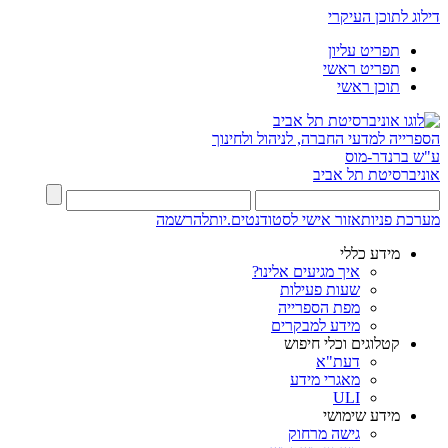
דילוג לתוכן העיקרי
תפריט עליון
תפריט ראשי
תוכן ראשי
הספרייה למדעי החברה, לניהול ולחינוך
ע"ש ברנדר-מוס
אוניברסיטת תל אביב
מערכת פניות
אזור אישי לסטודנטים.יות
להרשמה
מידע כללי
איך מגיעים אלינו?
שעות פעילות
מפת הספרייה
מידע למבקרים
קטלוגים וכלי חיפוש
דעת"א
מאגרי מידע
ULI
מידע שימושי
גישה מרחוק