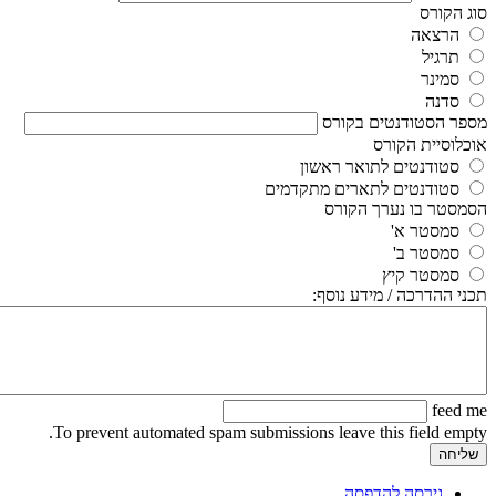
סוג הקורס
הרצאה
תרגיל
סמינר
סדנה
מספר הסטודנטים בקורס
אוכלוסיית הקורס
סטודנטים לתואר ראשון
סטודנטים לתארים מתקדמים
הסמסטר בו נערך הקורס
סמסטר א'
סמסטר ב'
סמסטר קיץ
תכני ההדרכה / מידע נוסף:
feed me
To prevent automated spam submissions leave this field empty.
גירסה להדפסה