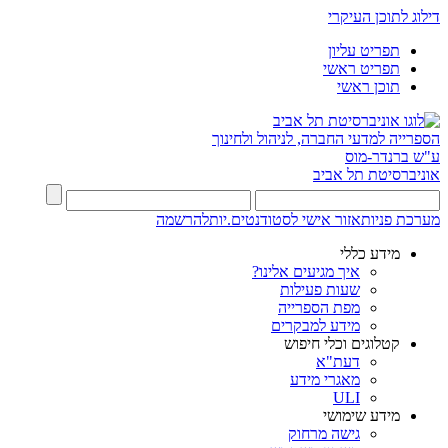
דילוג לתוכן העיקרי
תפריט עליון
תפריט ראשי
תוכן ראשי
הספרייה למדעי החברה, לניהול ולחינוך
ע"ש ברנדר-מוס
אוניברסיטת תל אביב
מערכת פניות
אזור אישי לסטודנטים.יות
להרשמה
מידע כללי
איך מגיעים אלינו?
שעות פעילות
מפת הספרייה
מידע למבקרים
קטלוגים וכלי חיפוש
דעת"א
מאגרי מידע
ULI
מידע שימושי
גישה מרחוק