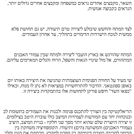
השאר, מקבצים אחדים נראים כמשפחה ומקבצים אחרים גדולים יותר,
הנראים כקבוצה אנושית.
לצד המתח והחשש שיבולע ליצירה טרם תיעודה, יש גם תחושת פלא
ממשית לנוכח הישרדות הדימויים בתהליך, עד אחרון העמודים.
המתח שהורגש אז בארץ הועבר ליצירה ולמתח שבין עמודי האבנים
המתהווים, אל מול שינויי הגאות והשפל, הרוח והגלים המאיימים עליהם.
שי מעיד על החוויה הפנימית העוצמתית שהניעה את היצירה באותו יום
באופן ספונטאני. החיבור להתרחשויות במציאות לא נתן לו מנוח, וכאילו
"כפאו השד" חיפש פורקן לתחושות אלו בהתמקדות ביצירה זו.
הדיאלקטיקה בין הצורך להתכנס פנימה ולבנות את העמודים בתשומת לב
ובנוכחות יחד עם המודעות לעמידות המיצב כולו עוברת היטב בצילומים.
זו יצירה היוצרת שלם שהוא יותר מסך שני חלקיו - בניית המיצב, היציב
(עמודי האבנים) והמשתנה (הים) ותיעודו. הקומפוזיציה משחקת בין
הדימוי לסביבה ויוצרת דינמיקה בין הפרט למקבץ, מרתקת את העין והלב