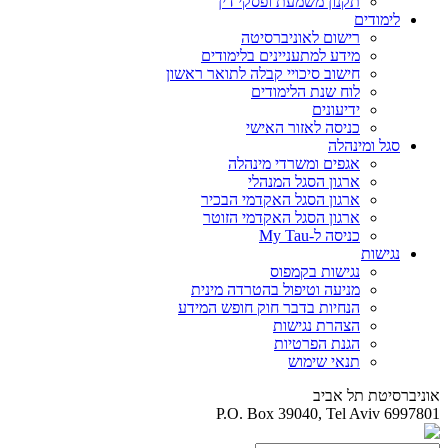
תקנון משמעת ופסקי דין
לימודים
רישום לאוניברסיטה
מידע למתעניינים בלימודים
חישוב סיכויי קבלה לתואר ראשון
לוח שנת הלימודים
ידיעונים
כניסה לאזור האישי
סגל ומינהלה
אגפים ומשרדי מינהלה
ארגון הסגל המנהלי
ארגון הסגל האקדמי הבכיר
ארגון הסגל האקדמי הזוטר
כניסה ל-My Tau
נגישות
נגישות בקמפוס
מניעה וטיפול בהטרדה מינית
הנחיות בדבר חוק חופש המידע
הצהרת נגישות
הגנת הפרטיות
תנאי שימוש
אוניברסיטת תל אביב
P.O. Box 39040, Tel Aviv 6997801