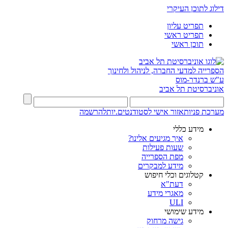
דילוג לתוכן העיקרי
תפריט עליון
תפריט ראשי
תוכן ראשי
הספרייה למדעי החברה, לניהול ולחינוך
ע"ש ברנדר-מוס
אוניברסיטת תל אביב
מערכת פניות
אזור אישי לסטודנטים.יות
להרשמה
מידע כללי
איך מגיעים אלינו?
שעות פעילות
מפת הספרייה
מידע למבקרים
קטלוגים וכלי חיפוש
דעת"א
מאגרי מידע
ULI
מידע שימושי
גישה מרחוק