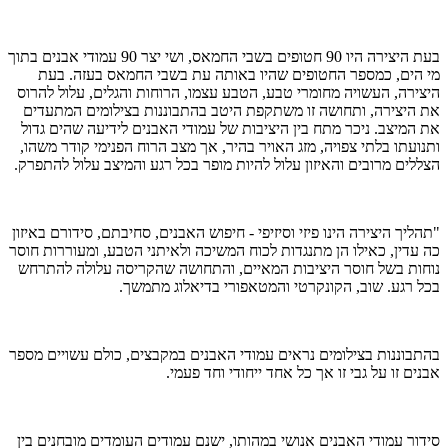
בעת היצירה היו 90 חטופים בשבי החמאס, ושי יצר 90 עמודי אבנים בתוך
מי הים, כמספר החטופים שהיו באותה עת בשבי החמאס בעזה. בעת
היצירה, העשויה מחומרי טבע, הטבע עצמו, הרוחות והגלים, עלול להרוס
את היצירה, ותחושה זו משתקפת היטב בהתבוננות בצילומים המתעדים
את המיצב. ניכר מתח בין היציבות של עמודי האבנים לידיעה שהים גדול
ותנועתו בלתי צפויה, מזג האויר בהיר, אך מצב הרוח הפנימי קודר משהו,
הצללים מרובים והאיזון עלול להיות מופר בכל רגע והמיצב עלול להתפרק.
"תהליך היצירה הינו פיזי וסיזיפי - חיפוש האבנים, סחיבתם, סידורם באיזון
כה עדין, כאילו הן מתנגדות לכוח המשיכה ולאיתני הטבע, ומעוררות חוסר
נוחות בשל חוסר היציבות המאיים, והתחושה שהקריסה עלולה להתרחש
בכל רגע. שוב, הקונקרטי והמטאפורי בדיאלוג מתמשך.
בהתבוננות בצילומים נראים עמודי האבנים במקבצים, כולם עשויים מספר
אבנים זו על גבי זו אך כל אחד ייחודי וחד פעמי.
סידור עמודי האבנים אנושי במהותו, ישנם עמודים העומדים מובחנים בין