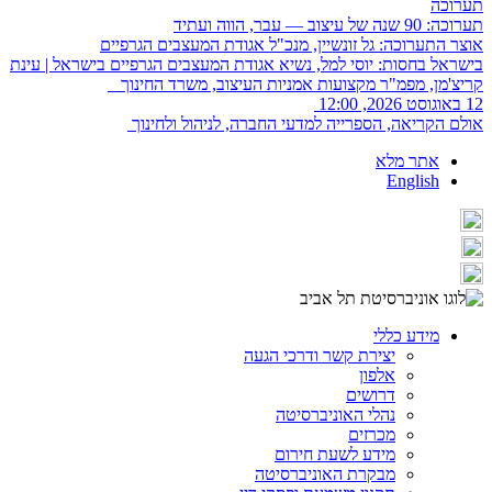
תערוכה
תערוכה: 90 שנה של עיצוב — עבר, הווה ועתיד
אוצר התערוכה: גל זונשיין, מנכ"ל אגודת המעצבים הגרפיים
בישראל בחסות: יוסי למל, נשיא אגודת המעצבים הגרפיים בישראל | עינת
קריצ'מן, מפמ"ר מקצועות אמניות העיצוב, משרד החינוך
12 באוגוסט 2026, 12:00
אולם הקריאה, הספרייה למדעי החברה, לניהול ולחינוך
אתר מלא
English
מידע כללי
יצירת קשר ודרכי הגעה
אלפון
דרושים
נהלי האוניברסיטה
מכרזים
מידע לשעת חירום
מבקרת האוניברסיטה